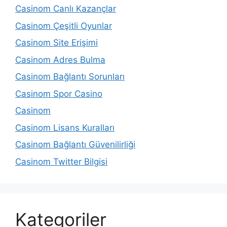
Casinom Canlı Kazançlar
Casinom Çeşitli Oyunlar
Casinom Site Erişimi
Casinom Adres Bulma
Casinom Bağlantı Sorunları
Casinom Spor Casino
Casinom
Casinom Lisans Kuralları
Casinom Bağlantı Güvenilirliği
Casinom Twitter Bilgisi
Kategoriler