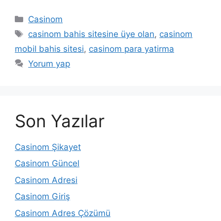
Kategoriler
Casinom
Etiketler
casinom bahis sitesine üye olan
,
casinom
mobil bahis sitesi
,
casinom para yatirma
Yorum yap
Son Yazılar
Casinom Şikayet
Casinom Güncel
Casinom Adresi
Casinom Giriş
Casinom Adres Çözümü