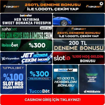
×
CASINOM GİRİŞ İÇİN TIKLAYINIZ!