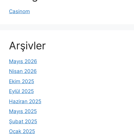
Casinom
Arşivler
Mayıs 2026
Nisan 2026
Ekim 2025
Eylül 2025
Haziran 2025
Mayıs 2025
Şubat 2025
Ocak 2025