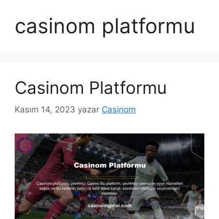
casinom platformu
Casinom Platformu
Kasım 14, 2023
yazar
Casinom