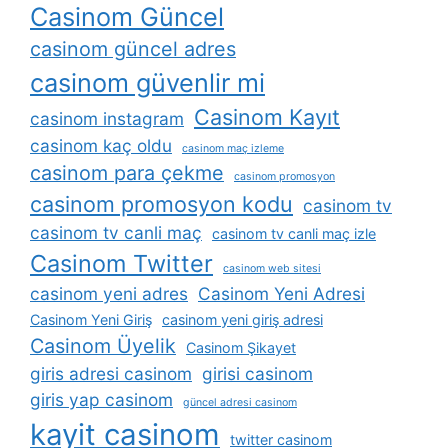
Casinom Güncel
casinom güncel adres
casinom güvenlir mi
Casinom Kayıt
casinom instagram
casinom kaç oldu
casinom maç izleme
casinom para çekme
casinom promosyon
casinom promosyon kodu
casinom tv
casinom tv canli maç
casinom tv canli maç izle
Casinom Twitter
casinom web sitesi
casinom yeni adres
Casinom Yeni Adresi
Casinom Yeni Giriş
casinom yeni giriş adresi
Casinom Üyelik
Casinom Şikayet
giris adresi casinom
girisi casinom
giris yap casinom
güncel adresi casinom
kayit casinom
twitter casinom