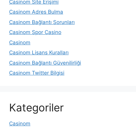
Casinom Site Erişimi
Casinom Adres Bulma
Casinom Bağlantı Sorunları
Casinom Spor Casino
Casinom
Casinom Lisans Kuralları
Casinom Bağlantı Güvenilirliği
Casinom Twitter Bilgisi
Kategoriler
Casinom