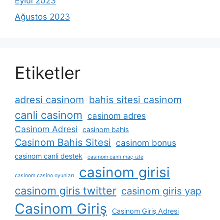
Eylül 2023
Ağustos 2023
Etiketler
adresi casinom
bahis sitesi casinom
canli casinom
casinom adres
Casinom Adresi
casinom bahis
Casinom Bahis Sitesi
casinom bonus
casinom canli destek
casinom canli maç izle
casinom girisi
casinom casino oyunları
casinom giris twitter
casinom giris yap
Casinom Giriş
Casinom Giriş Adresi