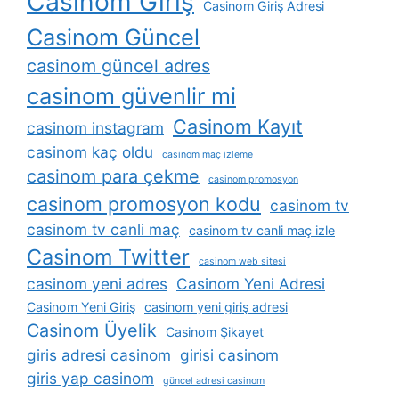
Casinom Giriş
Casinom Giriş Adresi
Casinom Güncel
casinom güncel adres
casinom güvenlir mi
Casinom Kayıt
casinom instagram
casinom kaç oldu
casinom maç izleme
casinom para çekme
casinom promosyon
casinom promosyon kodu
casinom tv
casinom tv canli maç
casinom tv canli maç izle
Casinom Twitter
casinom web sitesi
casinom yeni adres
Casinom Yeni Adresi
Casinom Yeni Giriş
casinom yeni giriş adresi
Casinom Üyelik
Casinom Şikayet
giris adresi casinom
girisi casinom
giris yap casinom
güncel adresi casinom