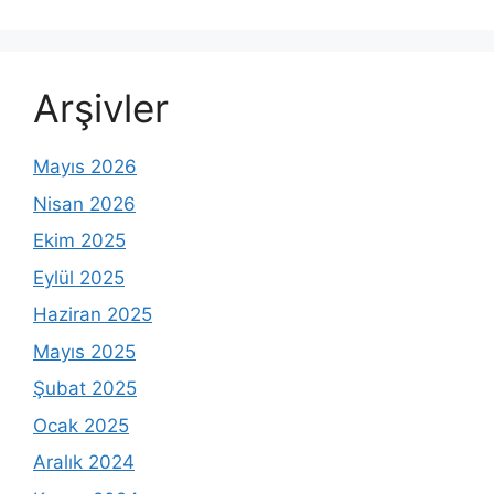
Arşivler
Mayıs 2026
Nisan 2026
Ekim 2025
Eylül 2025
Haziran 2025
Mayıs 2025
Şubat 2025
Ocak 2025
Aralık 2024