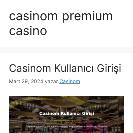
casinom premium
casino
Casinom Kullanıcı Girişi
Mart 29, 2024
yazar
Casinom