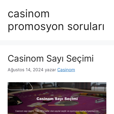
casinom
promosyon soruları
Casinom Sayı Seçimi
Ağustos 14, 2024
yazar
Casinom