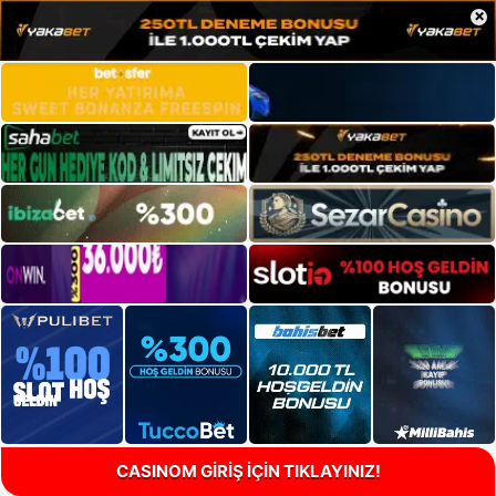
×
CASINOM GİRİŞ İÇİN TIKLAYINIZ!