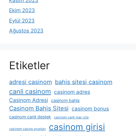
Kasım 2023
Ekim 2023
Eylül 2023
Ağustos 2023
Etiketler
adresi casinom
bahis sitesi casinom
canli casinom
casinom adres
Casinom Adresi
casinom bahis
Casinom Bahis Sitesi
casinom bonus
casinom canli destek
casinom canli maç izle
casinom girisi
casinom casino oyunları