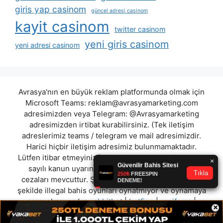
giris yap casinom
güncel adresi casinom
kayit casinom
twitter casinom
yeni giris casinom
yeni adresi casinom
Avrasya'nın en büyük reklam platformunda olmak için
Microsoft Teams:
reklam@avrasyamarketing.com
adresimizden veya Telegram: @Avrasyamarketing
adresimizden irtibat kurabilirsiniz. (Tek iletişim
adreslerimiz teams / telegram ve mail adresimizdir.
Harici hiçbir iletişim adresimiz bulunmamaktadır.
Lütfen itibar etmeyiniz.) Türkiye yasalarına göre 7258
sayılı kanun uyarınca yasa dışı bahis oynamanın
cezaları mevcuttur. Şu an bulunduğunuz site hiç bir
şekilde illegal bahis oyunları oynatmıyor ve oynamaya
aracı olmuyordur.
rabbitbet
|
betfino
|
casifame
|
×
roxxbet
|
golden90
|
1xcasino
|
amgbahis
|
trinkbet