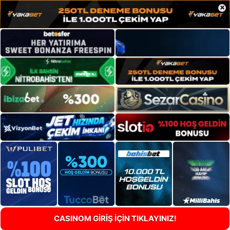
×
CASINOM GİRİŞ İÇİN TIKLAYINIZ!