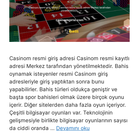
Casinom resmi giriş adresi Casinom resmi kayıtlı
adresi Merkez tarafından yönetilmektedir. Bahis
oynamak isteyenler resmi Casinom giriş
adresleriyle giriş yaptıktan sonra bunu
yapabilirler. Bahis türleri oldukça geniştir ve
başta spor bahisleri olmak üzere birçok oyunu
içerir. Diğer sitelerden daha fazla oyun içeriyor.
Çeşitli bilgisayar oyunları var. Teknolojinin
gelişmesiyle birlikte bilgisayar oyunlarının sayısı
da ciddi oranda …
Devamını oku