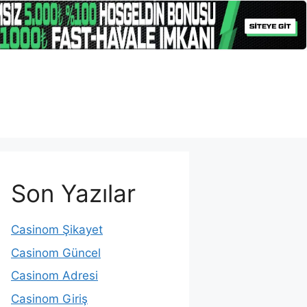
Son Yazılar
Casinom Şikayet
Casinom Güncel
Casinom Adresi
Casinom Giriş