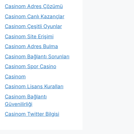
Casinom Adres Çözümü
Casinom Canlı Kazançlar
Casinom Çeşitli Oyunlar
Casinom Site Erişimi
Casinom Adres Bulma
Casinom Bağlantı Sorunları
Casinom Spor Casino
Casinom
Casinom Lisans Kuralları
Casinom Bağlantı
Güvenilirliği
Casinom Twitter Bilgisi