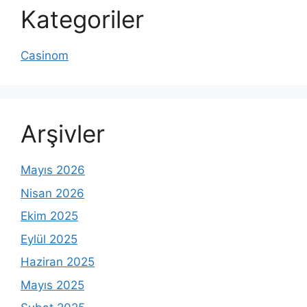
Kategoriler
Casinom
Arşivler
Mayıs 2026
Nisan 2026
Ekim 2025
Eylül 2025
Haziran 2025
Mayıs 2025