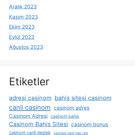
Aralık 2023
Kasım 2023
Ekim 2023
Eylül 2023
Ağustos 2023
Etiketler
adresi casinom
bahis sitesi casinom
canli casinom
casinom adres
Casinom Adresi
casinom bahis
Casinom Bahis Sitesi
casinom bonus
casinom canli destek
casinom canli maç izle