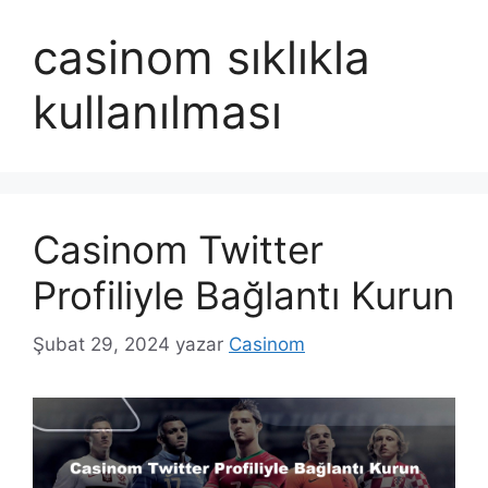
casinom sıklıkla
kullanılması
Casinom Twitter
Profiliyle Bağlantı Kurun
Şubat 29, 2024
yazar
Casinom