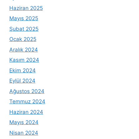
Haziran 2025
Mayıs 2025
Şubat 2025
Ocak 2025
Aralık 2024
Kasım 2024
Ekim 2024
Eylül 2024
Ağustos 2024
Temmuz 2024
Haziran 2024
Mayıs 2024
Nisan 2024