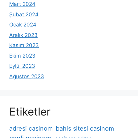
Mart 2024
Şubat 2024
Ocak 2024
Aralık 2023
Kasım 2023
Ekim 2023
Eylül 2023
Ağustos 2023
Etiketler
adresi casinom
bahis sitesi casinom
canli casinom