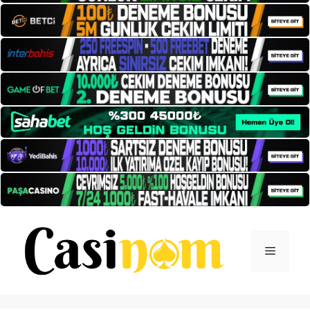
İçeriğe
atla
Menü