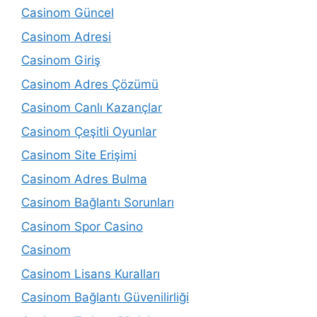
Casinom Güncel
Casinom Adresi
Casinom Giriş
Casinom Adres Çözümü
Casinom Canlı Kazançlar
Casinom Çeşitli Oyunlar
Casinom Site Erişimi
Casinom Adres Bulma
Casinom Bağlantı Sorunları
Casinom Spor Casino
Casinom
Casinom Lisans Kuralları
Casinom Bağlantı Güvenilirliği