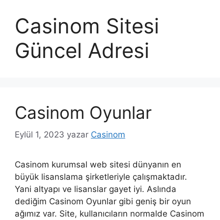
Casinom Sitesi
Güncel Adresi
Casinom Oyunlar
Eylül 1, 2023
yazar
Casinom
Casinom kurumsal web sitesi dünyanın en
büyük lisanslama şirketleriyle çalışmaktadır.
Yani altyapı ve lisanslar gayet iyi. Aslında
dediğim Casinom Oyunlar gibi geniş bir oyun
ağımız var. Site, kullanıcıların normalde Casinom