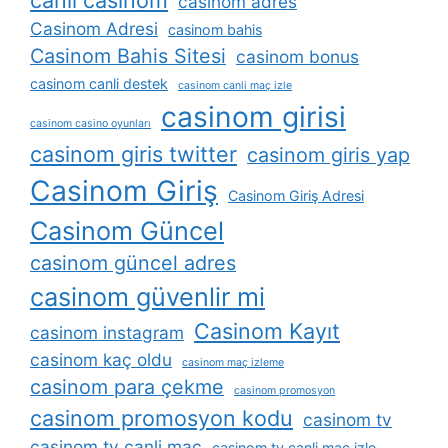
casinom adres
Casinom Adresi
casinom bahis
Casinom Bahis Sitesi
casinom bonus
casinom canli destek
casinom canli maç izle
casinom girisi
casinom casino oyunları
casinom giris twitter
casinom giris yap
Casinom Giriş
Casinom Giriş Adresi
Casinom Güncel
casinom güncel adres
casinom güvenlir mi
Casinom Kayıt
casinom instagram
casinom kaç oldu
casinom maç izleme
casinom para çekme
casinom promosyon
casinom promosyon kodu
casinom tv
casinom tv canli maç
casinom tv canli maç izle