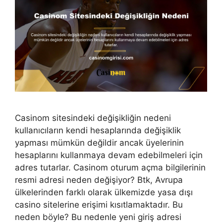
Casinom sitesindeki değişikliğin nedeni
kullanıcıların kendi hesaplarında değişiklik
yapması mümkün değildir ancak üyelerinin
hesaplarını kullanmaya devam edebilmeleri için
adres tutarlar. Casinom oturum açma bilgilerinin
resmi adresi neden değişiyor? Btk, Avrupa
ülkelerinden farklı olarak ülkemizde yasa dışı
casino sitelerine erişimi kısıtlamaktadır. Bu
neden böyle? Bu nedenle yeni giriş adresi