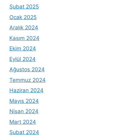
Şubat 2025
Ocak 2025
Aralık 2024
Kasım 2024
Ekim 2024
Eylül 2024
Ağustos 2024
Temmuz 2024
Haziran 2024
Mayıs 2024
Nisan 2024
Mart 2024
Şubat 2024