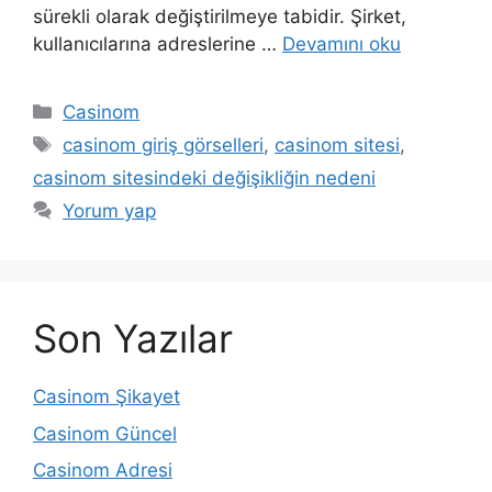
sürekli olarak değiştirilmeye tabidir. Şirket,
kullanıcılarına adreslerine …
Devamını oku
Kategoriler
Casinom
Etiketler
casinom giriş görselleri
,
casinom sitesi
,
casinom sitesindeki değişikliğin nedeni
Yorum yap
Son Yazılar
Casinom Şikayet
Casinom Güncel
Casinom Adresi