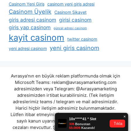
Casinom Yeni Giriş
casinom yeni giriş adresi
Casinom Üyelik
Casinom Şikayet
giris adresi casinom
girisi casinom
giris yap casinom
güncel adresi casinom
kayit casinom
twitter casinom
yeni giris casinom
yeni adresi casinom
Avrasya'nın en büyük reklam platformunda olmak için
Microsoft Teams:
reklam@avrasyamarketing.com
adresimizden veya Telegram: @Avrasyamarketing
adresimizden irtibat kurabilirsiniz. (Tek iletişim
adreslerimiz teams / telegram ve mail adresimizdir.
Harici hiçbir iletişim adresimiz bulunmamaktadır.
Lütfen itibar etmeyiniz.) Türkiye yasalarına göre 7258
sayılı kanun uyarınca yasa dışı bahis oynamanın
cezaları mevcuttur. Şu an bulunduğunuz site hiç bir