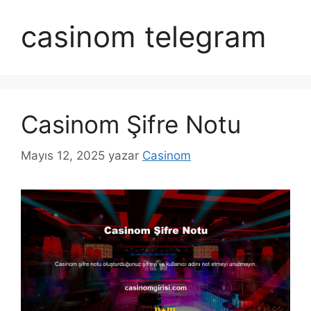
casinom telegram
Casinom Şifre Notu
Mayıs 12, 2025
yazar
Casinom