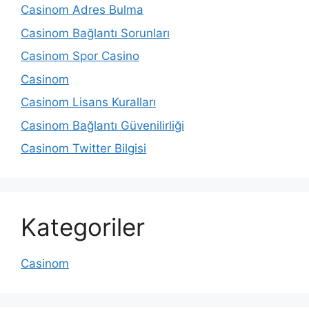
Casinom Adres Bulma
Casinom Bağlantı Sorunları
Casinom Spor Casino
Casinom
Casinom Lisans Kuralları
Casinom Bağlantı Güvenilirliği
Casinom Twitter Bilgisi
Kategoriler
Casinom