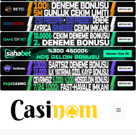
İçeriğe
atla
Menü