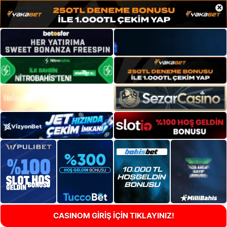
×
CASINOM GİRİŞ İÇİN TIKLAYINIZ!