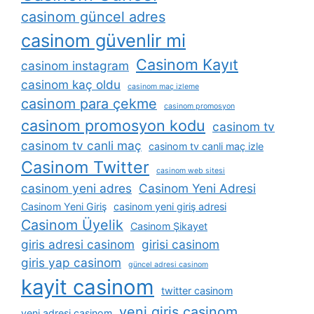
casinom güncel adres
casinom güvenlir mi
Casinom Kayıt
casinom instagram
casinom kaç oldu
casinom maç izleme
casinom para çekme
casinom promosyon
casinom promosyon kodu
casinom tv
casinom tv canli maç
casinom tv canli maç izle
Casinom Twitter
casinom web sitesi
casinom yeni adres
Casinom Yeni Adresi
Casinom Yeni Giriş
casinom yeni giriş adresi
Casinom Üyelik
Casinom Şikayet
giris adresi casinom
girisi casinom
giris yap casinom
güncel adresi casinom
kayit casinom
twitter casinom
yeni giris casinom
yeni adresi casinom