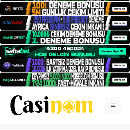
İçeriğe
atla
Menü