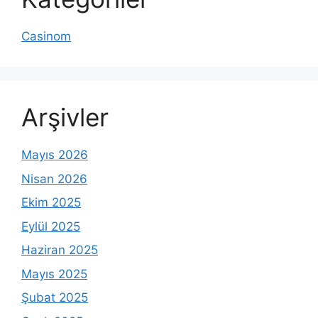
Casinom
Arşivler
Mayıs 2026
Nisan 2026
Ekim 2025
Eylül 2025
Haziran 2025
Mayıs 2025
Şubat 2025