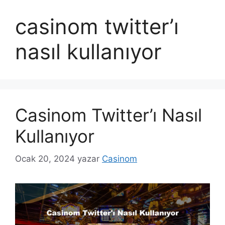
casinom twitter’ı
nasıl kullanıyor
Casinom Twitter’ı Nasıl
Kullanıyor
Ocak 20, 2024
yazar
Casinom