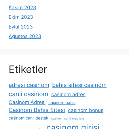
Kasım 2023
Ekim 2023
Eylül 2023
Ağustos 2023
Etiketler
adresi casinom
bahis sitesi casinom
canli casinom
casinom adres
Casinom Adresi
casinom bahis
Casinom Bahis Sitesi
casinom bonus
casinom canli destek
casinom canli maç izle
casinom girisi