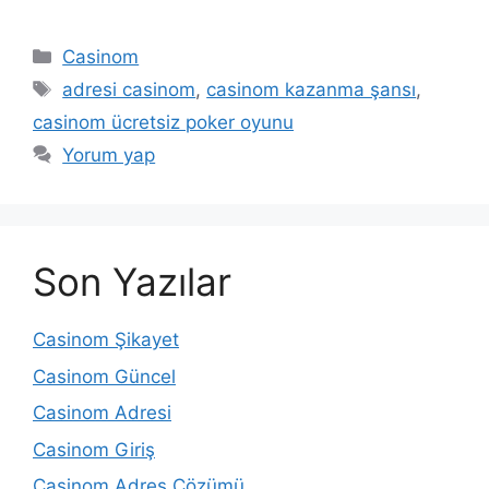
Kategoriler
Casinom
Etiketler
adresi casinom
,
casinom kazanma şansı
,
casinom ücretsiz poker oyunu
Yorum yap
Son Yazılar
Casinom Şikayet
Casinom Güncel
Casinom Adresi
Casinom Giriş
Casinom Adres Çözümü