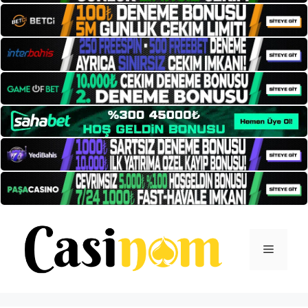
İçeriğe
atla
Menü