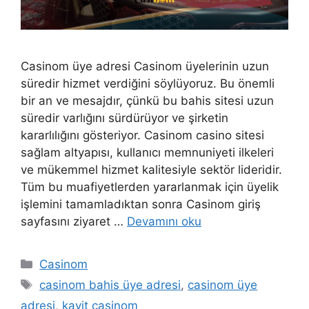
Casinom üye adresi Casinom üyelerinin uzun
süredir hizmet verdiğini söylüyoruz. Bu önemli
bir an ve mesajdır, çünkü bu bahis sitesi uzun
süredir varlığını sürdürüyor ve şirketin
kararlılığını gösteriyor. Casinom casino sitesi
sağlam altyapısı, kullanıcı memnuniyeti ilkeleri
ve mükemmel hizmet kalitesiyle sektör lideridir.
Tüm bu muafiyetlerden yararlanmak için üyelik
işlemini tamamladıktan sonra Casinom giriş
sayfasını ziyaret …
Devamını oku
Kategoriler
Casinom
Etiketler
casinom bahis üye adresi
,
casinom üye
adresi
,
kayit casinom