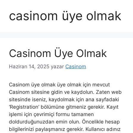
casinom üye olmak
Casinom Üye Olmak
Haziran 14, 2025
yazar
Casinom
Casinom üye olmak üye olmak için mevcut
Casinom sitesine gidin ve kaydolun. Zaten web
sitesinde iseniz, kaydolmak için ana sayfadaki
‘Registration’ bölümüne gitmeniz gerekir. Kayıt
işlemi için çevrimiçi formu tamamen
doldurduğunuzdan emin olun. Öncelikle hesap
bilgilerinizi paylaşmanız gerekir. Kullanıcı adınız