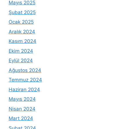
Mayıs 2025
Şubat 2025
Ocak 2025
Aralık 2024
Kasım 2024
Ekim 2024
Eylül 2024
Ağustos 2024
Temmuz 2024
Haziran 2024
Mayıs 2024
Nisan 2024
Mart 2024
Şubat 2024