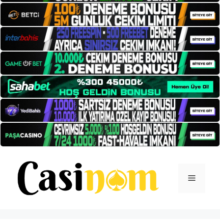
İçeriğe
atla
Menü