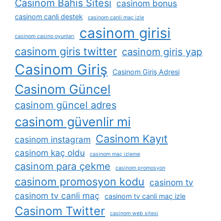
Casinom Bahis Sitesi
casinom bonus
casinom canli destek
casinom canli maç izle
casinom girisi
casinom casino oyunları
casinom giris twitter
casinom giris yap
Casinom Giriş
Casinom Giriş Adresi
Casinom Güncel
casinom güncel adres
casinom güvenlir mi
Casinom Kayıt
casinom instagram
casinom kaç oldu
casinom maç izleme
casinom para çekme
casinom promosyon
casinom promosyon kodu
casinom tv
casinom tv canli maç
casinom tv canli maç izle
Casinom Twitter
casinom web sitesi