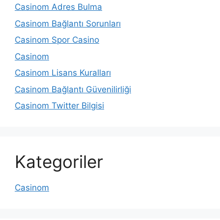
Casinom Adres Bulma
Casinom Bağlantı Sorunları
Casinom Spor Casino
Casinom
Casinom Lisans Kuralları
Casinom Bağlantı Güvenilirliği
Casinom Twitter Bilgisi
Kategoriler
Casinom