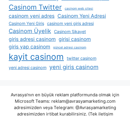
Casinom Twitter
casinom web sitesi
casinom yeni adres
Casinom Yeni Adresi
Casinom Yeni Giriş
casinom yeni giriş adresi
Casinom Üyelik
Casinom Şikayet
giris adresi casinom
girisi casinom
giris yap casinom
güncel adresi casinom
kayit casinom
twitter casinom
yeni giris casinom
yeni adresi casinom
Avrasya'nın en büyük reklam platformunda olmak için
Microsoft Teams:
reklam@avrasyamarketing.com
adresimizden veya Telegram: @Avrasyamarketing
adresimizden irtibat kurabilirsiniz. (Tek iletişim
adreslerimiz teams / telegram ve mail adresimizdir.
Harici hiçbir iletişim adresimiz bulunmamaktadır.