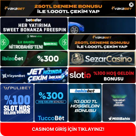
×
CASINOM GİRİŞ İÇİN TIKLAYINIZ!