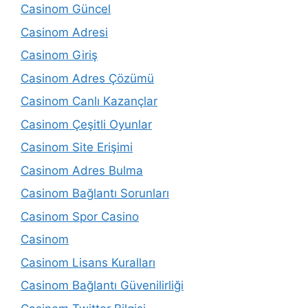
Casinom Güncel
Casinom Adresi
Casinom Giriş
Casinom Adres Çözümü
Casinom Canlı Kazançlar
Casinom Çeşitli Oyunlar
Casinom Site Erişimi
Casinom Adres Bulma
Casinom Bağlantı Sorunları
Casinom Spor Casino
Casinom
Casinom Lisans Kuralları
Casinom Bağlantı Güvenilirliği