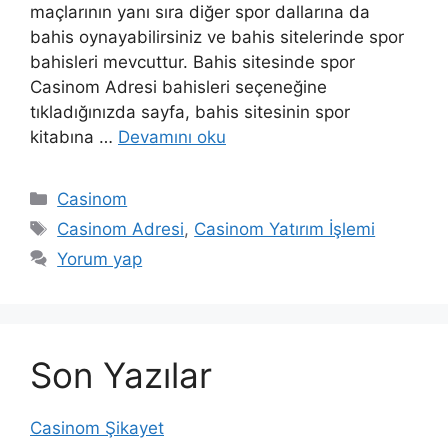
maçlarının yanı sıra diğer spor dallarına da
bahis oynayabilirsiniz ve bahis sitelerinde spor
bahisleri mevcuttur. Bahis sitesinde spor
Casinom Adresi bahisleri seçeneğine
tıkladığınızda sayfa, bahis sitesinin spor
kitabına …
Devamını oku
Kategoriler
Casinom
Etiketler
Casinom Adresi
,
Casinom Yatırım İşlemi
Yorum yap
Son Yazılar
Casinom Şikayet