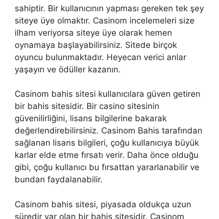
sahiptir. Bir kullanıcının yapması gereken tek şey
siteye üye olmaktır. Casinom incelemeleri size
ilham veriyorsa siteye üye olarak hemen
oynamaya başlayabilirsiniz. Sitede birçok
oyuncu bulunmaktadır. Heyecan verici anlar
yaşayın ve ödüller kazanın.
Casinom bahis sitesi kullanıcılara güven getiren
bir bahis sitesidir. Bir casino sitesinin
güvenilirliğini, lisans bilgilerine bakarak
değerlendirebilirsiniz. Casinom Bahis tarafından
sağlanan lisans bilgileri, çoğu kullanıcıya büyük
karlar elde etme fırsatı verir. Daha önce olduğu
gibi, çoğu kullanıcı bu fırsattan yararlanabilir ve
bundan faydalanabilir.
Casinom bahis sitesi, piyasada oldukça uzun
süredir var olan bir bahis sitesidir. Casinom