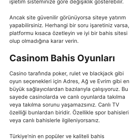
işletim sisteminize göre değişiklik gösterebilir.
Ancak site güvenilir görünüyorsa siteye yatırım
yapabilirsiniz. Herhangi bir soru işaretiniz varsa,
platformu kısaca özetleyin ve iyi bir bahis sitesi
olup olmadığına karar verin.
Casinom Bahis Oyunları
Casino tarafında poker, rulet ve blackjack gibi
oyun seçenekleri için Adres, Ağ ve Evrim gibi en
büyük sağlayıcılardan bazılarıyla çalışıyoruz. Bu
sayede casinolarda ve canlı oyunlarda takılma
veya takılma sorunu yaşamazsınız. Canlı TV
özelliği bunlardan biridir. Özellikle spor bahisleri
veya canlı bahislerle ilgileniyorsanız.
Türkiye’nin en popüler ve kaliteli bahis