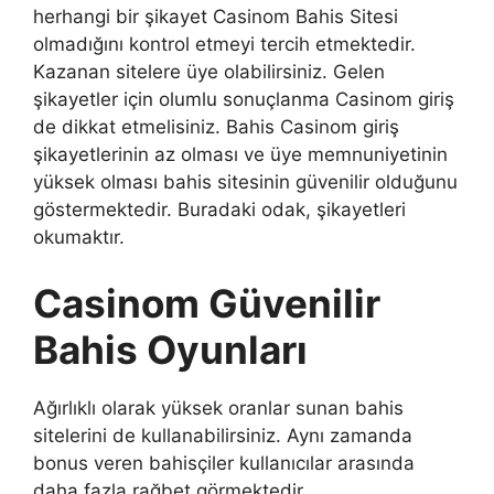
herhangi bir şikayet Casinom Bahis Sitesi
olmadığını kontrol etmeyi tercih etmektedir.
Kazanan sitelere üye olabilirsiniz. Gelen
şikayetler için olumlu sonuçlanma Casinom giriş
de dikkat etmelisiniz. Bahis Casinom giriş
şikayetlerinin az olması ve üye memnuniyetinin
yüksek olması bahis sitesinin güvenilir olduğunu
göstermektedir. Buradaki odak, şikayetleri
okumaktır.
Casinom Güvenilir
Bahis Oyunları
Ağırlıklı olarak yüksek oranlar sunan bahis
sitelerini de kullanabilirsiniz. Aynı zamanda
bonus veren bahisçiler kullanıcılar arasında
daha fazla rağbet görmektedir.