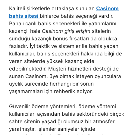
Kaliteli şirketlerle ortaklaşa sunulan
Casinom
bahis sitesi
binlerce bahis seçeneği vardır.
Pahalı canlı bahis seçenekleri ile yatırımlarını
kazançlı hale
Casinom giriş erişim
sitelerin
sunduğu kazançlı bonus fırsatları da oldukça
fazladır. İyi taktik ve sistemler ile bahis yapan
kullanıcılar, bahis seçenekleri hakkında bilgi de
veren sitelerde yüksek kazanç elde
edebilmektedir. Müşteri hizmetleri desteği de
sunan Casinom, üye olmak isteyen oyunculara
üyelik sürecinde herhangi bir sorun
yaşamamaları için rehberlik ediyor.
Güvenilir ödeme yöntemleri, ödeme yöntemi
kullanıcıları açısından bahis sektöründeki birçok
sahte sitenin yaşadığı olumsuz bir atmosfer
yaratmıştır. İşlemler saniyeler içinde