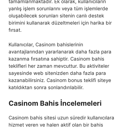
tamamlanmaktadır. Ek olarak, kullanıcıların
yanlış işlem sorunlarını veya tüm işlemlerde
oluşabilecek sorunları sitenin canlı destek
birimini kullanarak düzeltmeleri için harika bir
fırsat.
Kullanıcılar, Casinom bahislerinin
avantajlarından yararlanarak daha fazla para
kazanma fırsatına sahiptir. Casinom bahis
teklifleri her zaman mevcuttur. Bu aktiviteler
sayesinde web sitenizden daha fazla para
kazanabilirsiniz. Casinom bonus teklifi siteye
katıldıktan sonra sonlandırılabilir.
Casinom Bahis İncelemeleri
Casinom bahis sitesi uzun süredir kullanıcılara
hizmet veren ve halen aktif olan bir bahis