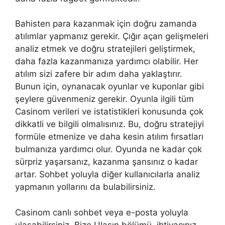
Bahisten para kazanmak için doğru zamanda
atılımlar yapmanız gerekir. Çığır açan gelişmeleri
analiz etmek ve doğru stratejileri geliştirmek,
daha fazla kazanmanıza yardımcı olabilir. Her
atılım sizi zafere bir adım daha yaklaştırır.
Bunun için, oynanacak oyunlar ve kuponlar gibi
şeylere güvenmeniz gerekir. Oyunla ilgili tüm
Casinom verileri ve istatistikleri konusunda çok
dikkatli ve bilgili olmalısınız. Bu, doğru stratejiyi
formüle etmenize ve daha kesin atılım fırsatları
bulmanıza yardımcı olur. Oyunda ne kadar çok
sürpriz yaşarsanız, kazanma şansınız o kadar
artar. Sohbet yoluyla diğer kullanıcılarla analiz
yapmanın yollarını da bulabilirsiniz.
Casinom canlı sohbet veya e-posta yoluyla
ulaşabilirsiniz. Bize Ulaşın bölümü, ihtiyacınız