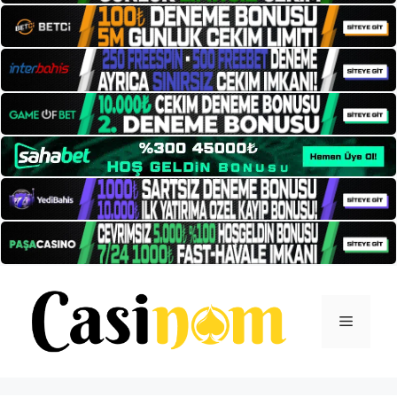
İçeriğe
atla
Menü