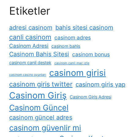
Etiketler
adresi casinom
bahis sitesi casinom
canli casinom
casinom adres
Casinom Adresi
casinom bahis
Casinom Bahis Sitesi
casinom bonus
casinom canli destek
casinom canli maç izle
casinom girisi
casinom casino oyunları
casinom giris twitter
casinom giris yap
Casinom Giriş
Casinom Giriş Adresi
Casinom Güncel
casinom güncel adres
casinom güvenlir mi