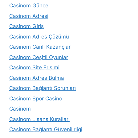
Casinom Güncel
Casinom Adresi
Casinom Giriş
Casinom Adres Çözümü
Casinom Canlı Kazançlar
Casinom Çeşitli Oyunlar
Casinom Site Erişimi
Casinom Adres Bulma
Casinom Bağlantı Sorunları
Casinom Spor Casino
Casinom
Casinom Lisans Kuralları
Casinom Bağlantı Güvenilirliği