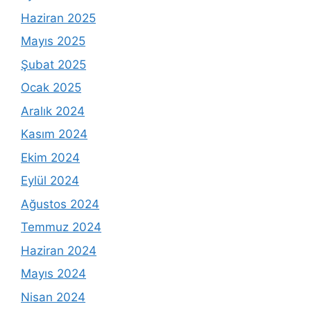
Haziran 2025
Mayıs 2025
Şubat 2025
Ocak 2025
Aralık 2024
Kasım 2024
Ekim 2024
Eylül 2024
Ağustos 2024
Temmuz 2024
Haziran 2024
Mayıs 2024
Nisan 2024