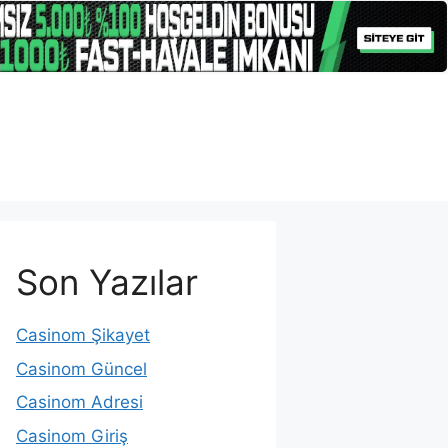
Son Yazılar
Casinom Şikayet
Casinom Güncel
Casinom Adresi
Casinom Giriş