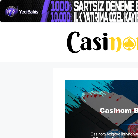
İçeriğe
atla