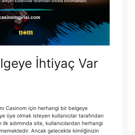
geye İhtiyaç Var
mı Casinom için herhangi bir belgeye
ye üye olmak isteyen kullanıcılar tarafından
n ilk adımında site, kullanıcılardan herhangi
tmemektedir. Ancak gelecekte kimliğinizin