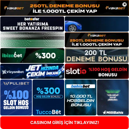
×
CASINOM GİRİŞ İÇİN TIKLAYINIZ!