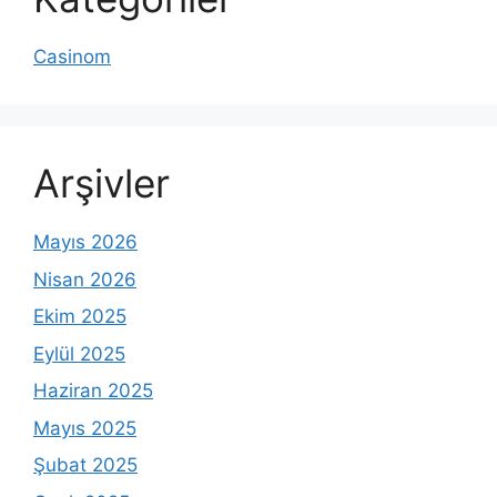
Casinom
Arşivler
Mayıs 2026
Nisan 2026
Ekim 2025
Eylül 2025
Haziran 2025
Mayıs 2025
Şubat 2025