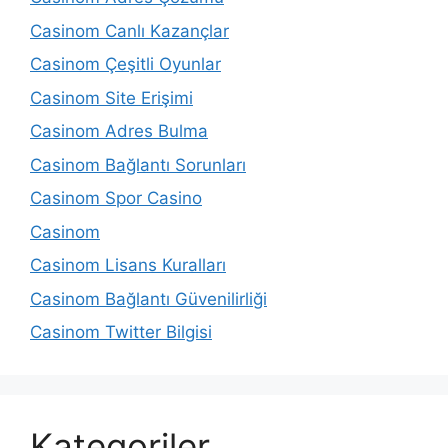
Casinom Canlı Kazançlar
Casinom Çeşitli Oyunlar
Casinom Site Erişimi
Casinom Adres Bulma
Casinom Bağlantı Sorunları
Casinom Spor Casino
Casinom
Casinom Lisans Kuralları
Casinom Bağlantı Güvenilirliği
Casinom Twitter Bilgisi
Kategoriler