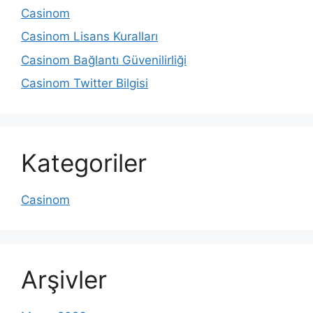
Casinom
Casinom Lisans Kuralları
Casinom Bağlantı Güvenilirliği
Casinom Twitter Bilgisi
Kategoriler
Casinom
Arşivler