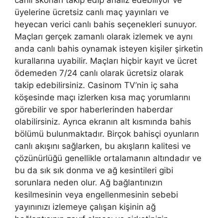
canlı skorları takip edip analiz edebiliyor ve
üyelerine ücretsiz canlı maç yayınları ve
heyecan verici canlı bahis seçenekleri sunuyor.
Maçları gerçek zamanlı olarak izlemek ve aynı
anda canlı bahis oynamak isteyen kişiler şirketin
kurallarına uyabilir. Maçları hiçbir kayıt ve ücret
ödemeden 7/24 canlı olarak ücretsiz olarak
takip edebilirsiniz. Casinom TV’nin iç saha
köşesinde maçı izlerken kısa maç yorumlarını
görebilir ve spor haberlerinden haberdar
olabilirsiniz. Ayrıca ekranın alt kısmında bahis
bölümü bulunmaktadır. Birçok bahisçi oyunların
canlı akışını sağlarken, bu akışların kalitesi ve
çözünürlüğü genellikle ortalamanın altındadır ve
bu da sık sık donma ve ağ kesintileri gibi
sorunlara neden olur. Ağ bağlantınızın
kesilmesinin veya engellenmesinin sebebi
yayınınızı izlemeye çalışan kişinin ağ