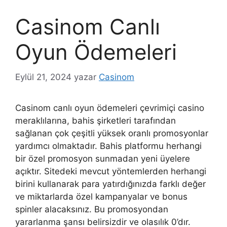
Casinom Canlı
Oyun Ödemeleri
Eylül 21, 2024
yazar
Casinom
Casinom canlı oyun ödemeleri çevrimiçi casino
meraklılarına, bahis şirketleri tarafından
sağlanan çok çeşitli yüksek oranlı promosyonlar
yardımcı olmaktadır. Bahis platformu herhangi
bir özel promosyon sunmadan yeni üyelere
açıktır. Sitedeki mevcut yöntemlerden herhangi
birini kullanarak para yatırdığınızda farklı değer
ve miktarlarda özel kampanyalar ve bonus
spinler alacaksınız. Bu promosyondan
yararlanma şansı belirsizdir ve olasılık 0’dır.