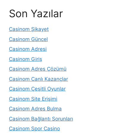
Son Yazılar
Casinom Şikayet
Casinom Güncel
Casinom Adresi
Casinom Giriş
Casinom Adres Çözümü
Casinom Canlı Kazançlar
Casinom Çeşitli Oyunlar
Casinom Site Erişimi
Casinom Adres Bulma
Casinom Bağlantı Sorunları
Casinom Spor Casino