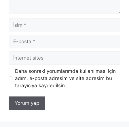
İsim
E-
posta
İnternet
sitesi
Daha sonraki yorumlarımda kullanılması için
adım, e-posta adresim ve site adresim bu
tarayıcıya kaydedilsin.