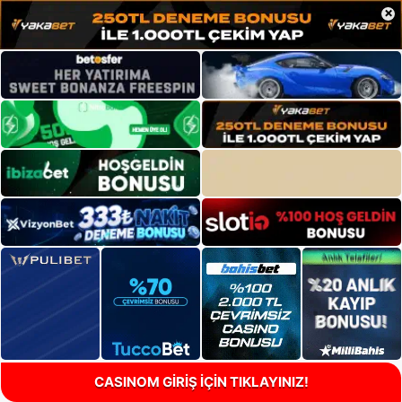
×
CASINOM GİRİŞ İÇİN TIKLAYINIZ!