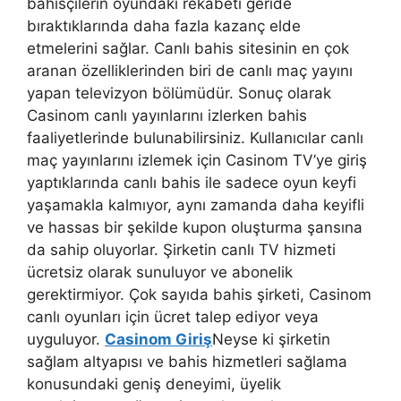
bahisçilerin oyundaki rekabeti geride
bıraktıklarında daha fazla kazanç elde
etmelerini sağlar. Canlı bahis sitesinin en çok
aranan özelliklerinden biri de canlı maç yayını
yapan televizyon bölümüdür. Sonuç olarak
Casinom canlı yayınlarını izlerken bahis
faaliyetlerinde bulunabilirsiniz. Kullanıcılar canlı
maç yayınlarını izlemek için Casinom TV’ye giriş
yaptıklarında canlı bahis ile sadece oyun keyfi
yaşamakla kalmıyor, aynı zamanda daha keyifli
ve hassas bir şekilde kupon oluşturma şansına
da sahip oluyorlar. Şirketin canlı TV hizmeti
ücretsiz olarak sunuluyor ve abonelik
gerektirmiyor. Çok sayıda bahis şirketi, Casinom
canlı oyunları için ücret talep ediyor veya
uyguluyor.
Casinom Giriş
Neyse ki şirketin
sağlam altyapısı ve bahis hizmetleri sağlama
konusundaki geniş deneyimi, üyelik