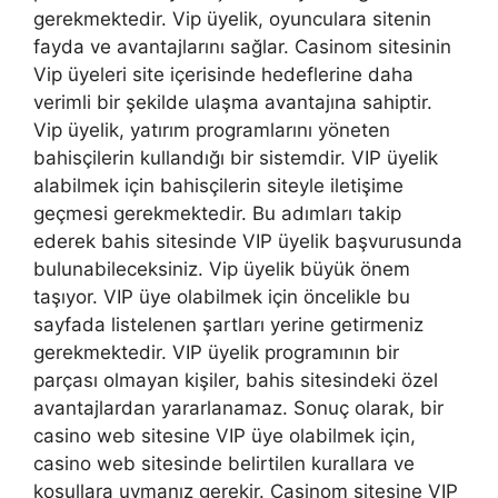
gerekmektedir. Vip üyelik, oyunculara sitenin
fayda ve avantajlarını sağlar. Casinom sitesinin
Vip üyeleri site içerisinde hedeflerine daha
verimli bir şekilde ulaşma avantajına sahiptir.
Vip üyelik, yatırım programlarını yöneten
bahisçilerin kullandığı bir sistemdir. VIP üyelik
alabilmek için bahisçilerin siteyle iletişime
geçmesi gerekmektedir. Bu adımları takip
ederek bahis sitesinde VIP üyelik başvurusunda
bulunabileceksiniz. Vip üyelik büyük önem
taşıyor. VIP üye olabilmek için öncelikle bu
sayfada listelenen şartları yerine getirmeniz
gerekmektedir. VIP üyelik programının bir
parçası olmayan kişiler, bahis sitesindeki özel
avantajlardan yararlanamaz. Sonuç olarak, bir
casino web sitesine VIP üye olabilmek için,
casino web sitesinde belirtilen kurallara ve
koşullara uymanız gerekir. Casinom sitesine VIP