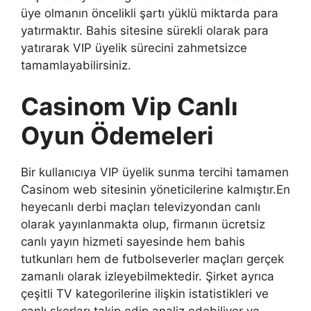
üye olmanın öncelikli şartı yüklü miktarda para
yatırmaktır. Bahis sitesine sürekli olarak para
yatırarak VIP üyelik sürecini zahmetsizce
tamamlayabilirsiniz.
Casinom Vip Canlı
Oyun Ödemeleri
Bir kullanıcıya VIP üyelik sunma tercihi tamamen
Casinom web sitesinin yöneticilerine kalmıştır.En
heyecanlı derbi maçları televizyondan canlı
olarak yayınlanmakta olup, firmanın ücretsiz
canlı yayın hizmeti sayesinde hem bahis
tutkunları hem de futbolseverler maçları gerçek
zamanlı olarak izleyebilmektedir. Şirket ayrıca
çeşitli TV kategorilerine ilişkin istatistikleri ve