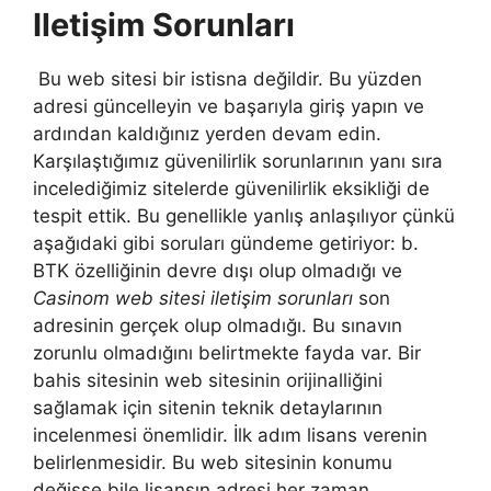
Iletişim Sorunları
Bu web sitesi bir istisna değildir. Bu yüzden
adresi güncelleyin ve başarıyla giriş yapın ve
ardından kaldığınız yerden devam edin.
Karşılaştığımız güvenilirlik sorunlarının yanı sıra
incelediğimiz sitelerde güvenilirlik eksikliği de
tespit ettik. Bu genellikle yanlış anlaşılıyor çünkü
aşağıdaki gibi soruları gündeme getiriyor: b.
BTK özelliğinin devre dışı olup olmadığı ve
Casinom web sitesi iletişim sorunları
son
adresinin gerçek olup olmadığı. Bu sınavın
zorunlu olmadığını belirtmekte fayda var. Bir
bahis sitesinin web sitesinin orijinalliğini
sağlamak için sitenin teknik detaylarının
incelenmesi önemlidir. İlk adım lisans verenin
belirlenmesidir. Bu web sitesinin konumu
değişse bile lisansın adresi her zaman