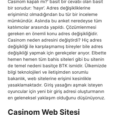
Casinom kapalı mı?’ basit bir cevabı olan basit
bir sorudur: ‘hayır’. Adres değişikliklerine
erişimimiz olmadığından bu tür bir inceleme
mümkündür. Aslında bu anket neredeyse tüm
katılımcılar arasında yapıldı. Çözümlenmesi
gereken en önemli konu adres değişikliğidir.
Casinom neden adresini değiştirdi? Hiç adres
değişikliği ile karşılaşmamış bireyler bile adres
değişikliği yapmak için gerekçeler arıyor. Elbette
hemen hemen tüm bahis siteleri gibi bu sitenin
de temel nedeni basitçe BTK ismidir. Ülkemizde
bilgi teknolojileri ve iletişimden sorumlu
bakanlık, web sitelerine erişimi kesinlikle
yasaklamaktadır. Giriş yasağını aşmak isteyen
oyuncular için yeni bir giriş adresi oluşturmanın
en geleneksel yaklaşım olduğunu düşünüyoruz.
Casinom Web Sitesi