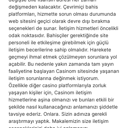
değişmeden kalacaktır. Çevrimiçi bahis
platformları, hizmette sorun olması durumunda
web sitesini geçici olarak devre dışı bırakma
seçenekleri de sunar. İletişim hizmetleri öncelikli
odak noktasıdır. Bahisçiler gerektiğinde site
personeli ile etkileşime girebilmek için güçlü
iletişim becerilerine sahip olmalıdır. Harekete
geçmeyi ihmal etmek çözülmeyen sorunlara yol
açabilir. Bu nedenle yakın zamanda tam yayın
faaliyetine başlayan Casinom sitesinde yaşanan
iletişim sorunlarına değinmek istiyorum.
Özellikle diğer casino platformlarıyla zorluk
yaşayan kişiler için, Casinom iletişim
hizmetlerine aşina olmanızı ve bunları etkili bir
şekilde nasıl kullanacağınızı anlamanızı şiddetle
tavsiye ederiz. Onlara. Sizin adınıza gerekli
araştırmayı yaptık. Makalemizin size iletişim