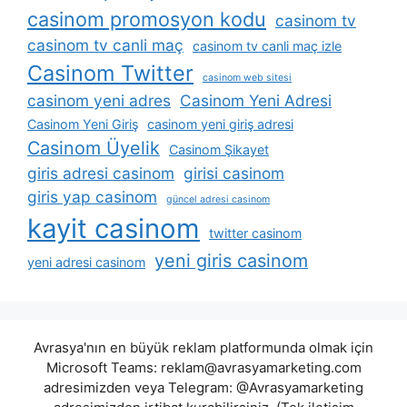
casinom promosyon kodu
casinom tv
casinom tv canli maç
casinom tv canli maç izle
Casinom Twitter
casinom web sitesi
casinom yeni adres
Casinom Yeni Adresi
Casinom Yeni Giriş
casinom yeni giriş adresi
Casinom Üyelik
Casinom Şikayet
giris adresi casinom
girisi casinom
giris yap casinom
güncel adresi casinom
kayit casinom
twitter casinom
yeni giris casinom
yeni adresi casinom
Avrasya'nın en büyük reklam platformunda olmak için
Microsoft Teams:
reklam@avrasyamarketing.com
adresimizden veya Telegram: @Avrasyamarketing