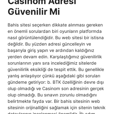
Casinom Adresi
Güvenilir Mi
Bahis sitesi seçerken dikkate alınması gereken
en önemli sorulardan biri oyunların platformda
nasıl görüntülendiğidir. Bu web sitesi bir istisna
değildir. Bu yüzden adresi güncelleyin ve
başarıyla giriş yapın ve ardından kaldığınız
yerden devam edin. Karşılaştığımız güvenilirlik
sorunlarının yanı sıra incelediğimiz sitelerde
güvenilirlik eksikliği de tespit ettik. Bu genellikle
yanlış anlaşılıyor çünkü aşağıdaki gibi soruları
gündeme getiriyor: b. BTK özelliğinin devre dışı
olup olmadığı ve Casinom son adresinin gerçek
olup olmadığı. Bu sınavın zorunlu olmadığını
belirtmekte fayda var. Bir bahis sitesinin web
sitesinin orijinalliğini sağlamak için sitenin teknik