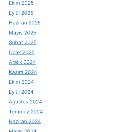
Ekim 2025
Eylül 2025
Haziran 2025
Mayıs 2025
Şubat 2025
Ocak 2025
Aralık 2024
Kasım 2024
Ekim 2024
Eylül 2024
Ağustos 2024
Temmuz 2024
Haziran 2024
Mayıs 2024