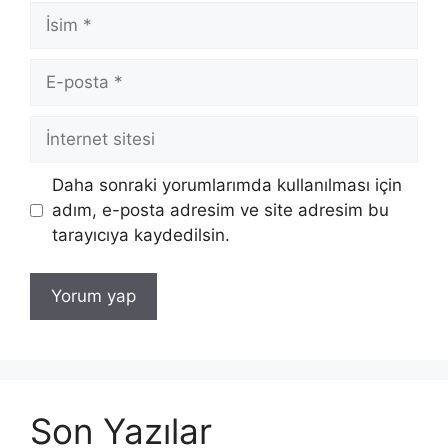
İsim
E-
posta
İnternet
sitesi
Daha sonraki yorumlarımda kullanılması için
adım, e-posta adresim ve site adresim bu
tarayıcıya kaydedilsin.
Son Yazılar