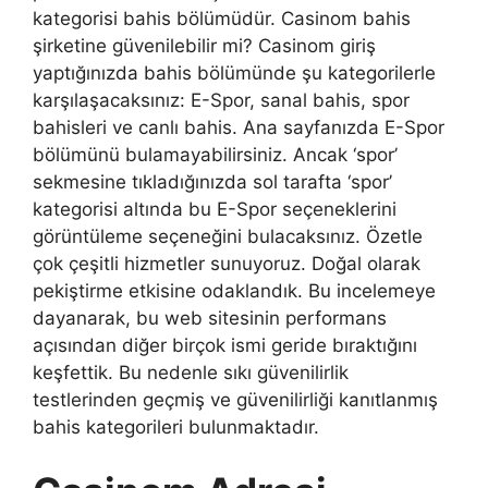
kategorisi bahis bölümüdür. Casinom bahis
şirketine güvenilebilir mi? Casinom giriş
yaptığınızda bahis bölümünde şu kategorilerle
karşılaşacaksınız: E-Spor, sanal bahis, spor
bahisleri ve canlı bahis. Ana sayfanızda E-Spor
bölümünü bulamayabilirsiniz. Ancak ‘spor’
sekmesine tıkladığınızda sol tarafta ‘spor’
kategorisi altında bu E-Spor seçeneklerini
görüntüleme seçeneğini bulacaksınız. Özetle
çok çeşitli hizmetler sunuyoruz. Doğal olarak
pekiştirme etkisine odaklandık. Bu incelemeye
dayanarak, bu web sitesinin performans
açısından diğer birçok ismi geride bıraktığını
keşfettik. Bu nedenle sıkı güvenilirlik
testlerinden geçmiş ve güvenilirliği kanıtlanmış
bahis kategorileri bulunmaktadır.