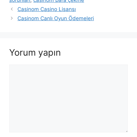
Casinom Casino Lisansı
Casinom Canlı Oyun Ödemeleri
Yorum yapın
Yorum