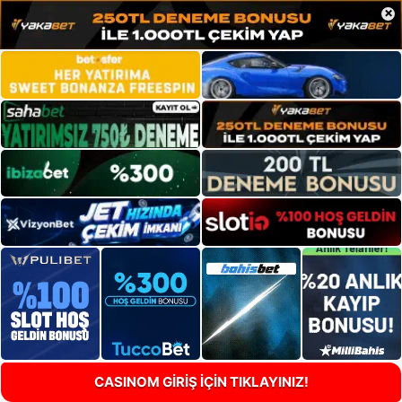
×
CASINOM GİRİŞ İÇİN TIKLAYINIZ!