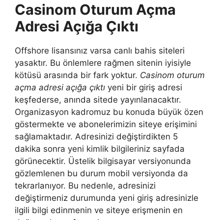
Casinom Oturum Açma
Adresi Açığa Çıktı
Offshore lisansınız varsa canlı bahis siteleri
yasaktır. Bu önlemlere rağmen sitenin iyisiyle
kötüsü arasında bir fark yoktur.
Casinom oturum
açma adresi açığa çıktı
yeni bir giriş adresi
keşfederse, anında sitede yayınlanacaktır.
Organizasyon kadromuz bu konuda büyük özen
göstermekte ve abonelerimizin siteye erişimini
sağlamaktadır. Adresinizi değiştirdikten 5
dakika sonra yeni kimlik bilgileriniz sayfada
görünecektir. Üstelik bilgisayar versiyonunda
gözlemlenen bu durum mobil versiyonda da
tekrarlanıyor. Bu nedenle, adresinizi
değiştirmeniz durumunda yeni giriş adresinizle
ilgili bilgi edinmenin ve siteye erişmenin en