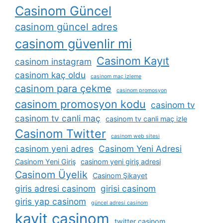
Casinom Güncel
casinom güncel adres
casinom güvenlir mi
Casinom Kayıt
casinom instagram
casinom kaç oldu
casinom maç izleme
casinom para çekme
casinom promosyon
casinom promosyon kodu
casinom tv
casinom tv canli maç
casinom tv canli maç izle
Casinom Twitter
casinom web sitesi
casinom yeni adres
Casinom Yeni Adresi
Casinom Yeni Giriş
casinom yeni giriş adresi
Casinom Üyelik
Casinom Şikayet
giris adresi casinom
girisi casinom
giris yap casinom
güncel adresi casinom
kayit casinom
twitter casinom