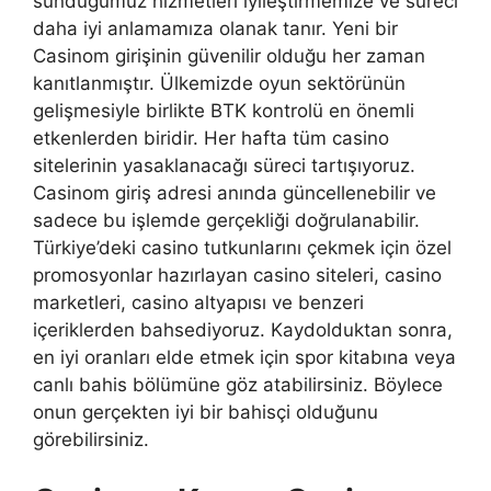
sunduğumuz hizmetleri iyileştirmemize ve süreci
daha iyi anlamamıza olanak tanır. Yeni bir
Casinom girişinin güvenilir olduğu her zaman
kanıtlanmıştır. Ülkemizde oyun sektörünün
gelişmesiyle birlikte BTK kontrolü en önemli
etkenlerden biridir. Her hafta tüm casino
sitelerinin yasaklanacağı süreci tartışıyoruz.
Casinom giriş adresi anında güncellenebilir ve
sadece bu işlemde gerçekliği doğrulanabilir.
Türkiye’deki casino tutkunlarını çekmek için özel
promosyonlar hazırlayan casino siteleri, casino
marketleri, casino altyapısı ve benzeri
içeriklerden bahsediyoruz. Kaydolduktan sonra,
en iyi oranları elde etmek için spor kitabına veya
canlı bahis bölümüne göz atabilirsiniz. Böylece
onun gerçekten iyi bir bahisçi olduğunu
görebilirsiniz.