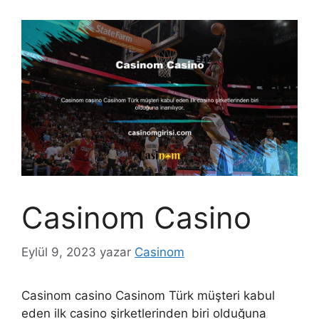
Casinom Casino
Eylül 9, 2023
yazar
Casinom
Casinom casino Casinom Türk müşteri kabul
eden ilk casino şirketlerinden biri olduğuna