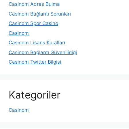
Casinom Adres Bulma
Casinom Bağlantı Sorunları
Casinom Spor Casino
Casinom
Casinom Lisans Kuralları
Casinom Bağlantı Güvenilirliği
Casinom Twitter Bilgisi
Kategoriler
Casinom