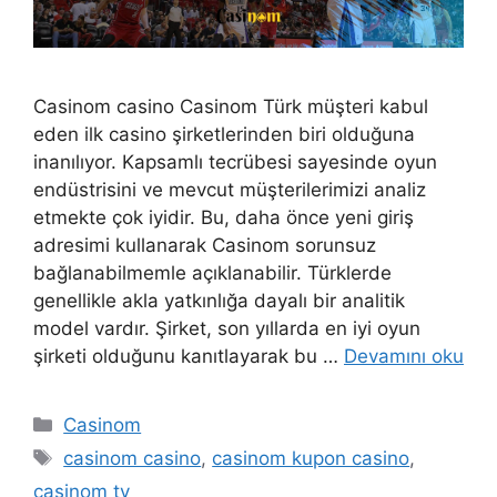
Casinom casino Casinom Türk müşteri kabul
eden ilk casino şirketlerinden biri olduğuna
inanılıyor. Kapsamlı tecrübesi sayesinde oyun
endüstrisini ve mevcut müşterilerimizi analiz
etmekte çok iyidir. Bu, daha önce yeni giriş
adresimi kullanarak Casinom sorunsuz
bağlanabilmemle açıklanabilir. Türklerde
genellikle akla yatkınlığa dayalı bir analitik
model vardır. Şirket, son yıllarda en iyi oyun
şirketi olduğunu kanıtlayarak bu …
Devamını oku
Kategoriler
Casinom
Etiketler
casinom casino
,
casinom kupon casino
,
casinom tv