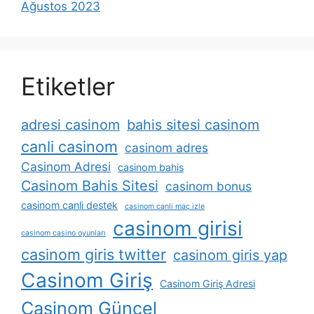
Ağustos 2023
Etiketler
adresi casinom
bahis sitesi casinom
canli casinom
casinom adres
Casinom Adresi
casinom bahis
Casinom Bahis Sitesi
casinom bonus
casinom canli destek
casinom canli maç izle
casinom girisi
casinom casino oyunları
casinom giris twitter
casinom giris yap
Casinom Giriş
Casinom Giriş Adresi
Casinom Güncel