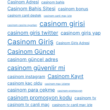
Casinom Adresi
casinom bahis
Casinom Bahis Sitesi
casinom bonus
casinom canli destek
casinom canli maç izle
casinom girisi
casinom casino oyunları
casinom giris twitter
casinom giris yap
Casinom Giriş
Casinom Giriş Adresi
Casinom Güncel
casinom güncel adres
casinom güvenlir mi
Casinom Kayıt
casinom instagram
casinom kaç oldu
casinom maç izleme
casinom para çekme
casinom promosyon
casinom promosyon kodu
casinom tv
casinom tv canli maç
casinom tv canli maç izle