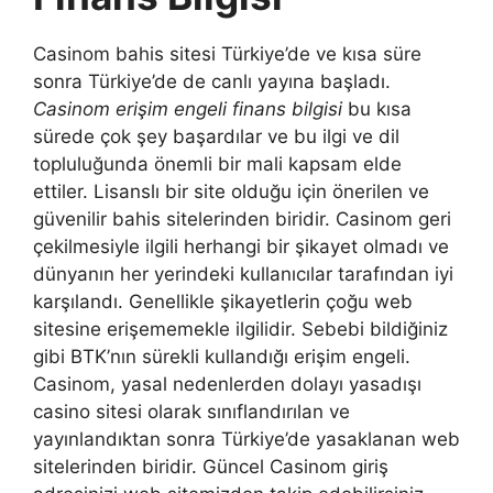
Casinom bahis sitesi Türkiye’de ve kısa süre
sonra Türkiye’de de canlı yayına başladı.
Casinom erişim engeli finans bilgisi
bu kısa
sürede çok şey başardılar ve bu ilgi ve dil
topluluğunda önemli bir mali kapsam elde
ettiler. Lisanslı bir site olduğu için önerilen ve
güvenilir bahis sitelerinden biridir. Casinom geri
çekilmesiyle ilgili herhangi bir şikayet olmadı ve
dünyanın her yerindeki kullanıcılar tarafından iyi
karşılandı. Genellikle şikayetlerin çoğu web
sitesine erişememekle ilgilidir. Sebebi bildiğiniz
gibi BTK’nın sürekli kullandığı erişim engeli.
Casinom, yasal nedenlerden dolayı yasadışı
casino sitesi olarak sınıflandırılan ve
yayınlandıktan sonra Türkiye’de yasaklanan web
sitelerinden biridir. Güncel Casinom giriş