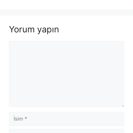
Yorum yapın
Yorum
İsim
E-