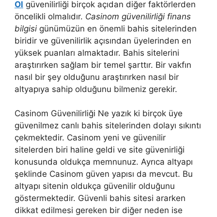
Ol
güvenilirliği birçok açıdan diğer faktörlerden
öncelikli olmalıdır.
Casinom güvenilirliği finans
bilgisi
günümüzün en önemli bahis sitelerinden
biridir ve güvenilirlik açısından üyelerinden en
yüksek puanları almaktadır. Bahis sitelerini
araştırırken sağlam bir temel şarttır. Bir vakfın
nasıl bir şey olduğunu araştırırken nasıl bir
altyapıya sahip olduğunu bilmeniz gerekir.
Casinom Güvenilirliği Ne yazık ki birçok üye
güvenilmez canlı bahis sitelerinden dolayı sıkıntı
çekmektedir. Casinom yeni ve güvenilir
sitelerden biri haline geldi ve site güvenirliği
konusunda oldukça memnunuz. Ayrıca altyapı
şeklinde Casinom güven yapısı da mevcut. Bu
altyapı sitenin oldukça güvenilir olduğunu
göstermektedir. Güvenli bahis sitesi ararken
dikkat edilmesi gereken bir diğer neden ise