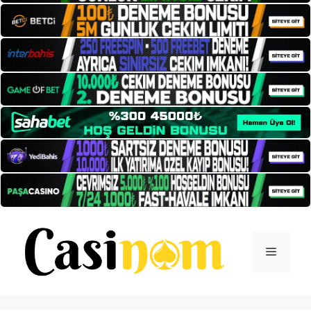
İçeriğe
atla
Menü