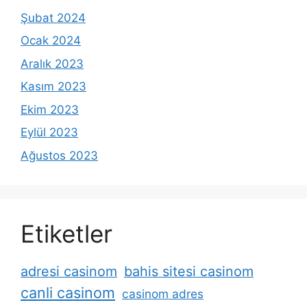
Şubat 2024
Ocak 2024
Aralık 2023
Kasım 2023
Ekim 2023
Eylül 2023
Ağustos 2023
Etiketler
adresi casinom
bahis sitesi casinom
canli casinom
casinom adres