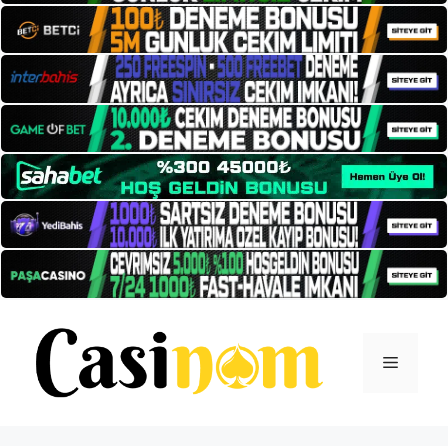
İçeriğe
atla
Menü