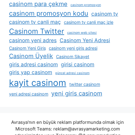
casinom para çekme
casinom promosyon
casinom promosyon kodu
casinom tv
casinom tv canli maç
casinom tv canli maç izle
Casinom Twitter
casinom web sitesi
casinom yeni adres
Casinom Yeni Adresi
Casinom Yeni Giriş
casinom yeni giriş adresi
Casinom Üyelik
Casinom Şikayet
giris adresi casinom
girisi casinom
giris yap casinom
güncel adresi casinom
kayit casinom
twitter casinom
yeni giris casinom
yeni adresi casinom
Avrasya'nın en büyük reklam platformunda olmak için
Microsoft Teams:
reklam@avrasyamarketing.com