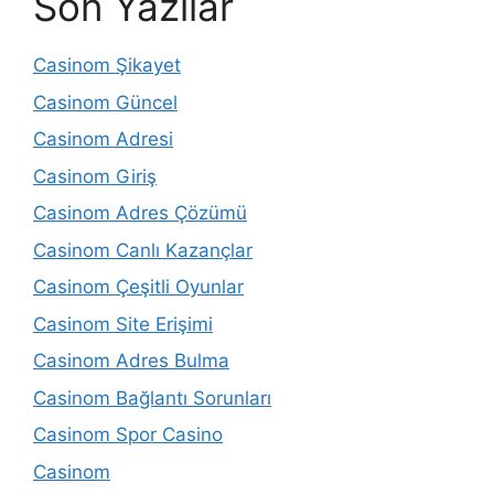
Son Yazılar
Casinom Şikayet
Casinom Güncel
Casinom Adresi
Casinom Giriş
Casinom Adres Çözümü
Casinom Canlı Kazançlar
Casinom Çeşitli Oyunlar
Casinom Site Erişimi
Casinom Adres Bulma
Casinom Bağlantı Sorunları
Casinom Spor Casino
Casinom