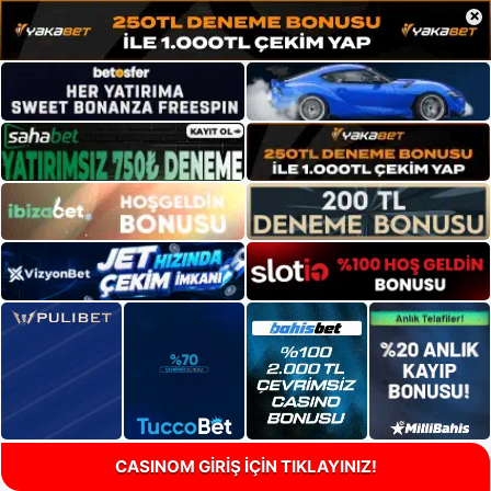
×
CASINOM GİRİŞ İÇİN TIKLAYINIZ!