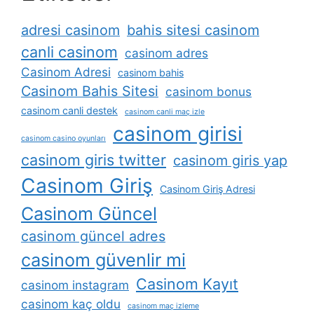
adresi casinom
bahis sitesi casinom
canli casinom
casinom adres
Casinom Adresi
casinom bahis
Casinom Bahis Sitesi
casinom bonus
casinom canli destek
casinom canli maç izle
casinom girisi
casinom casino oyunları
casinom giris twitter
casinom giris yap
Casinom Giriş
Casinom Giriş Adresi
Casinom Güncel
casinom güncel adres
casinom güvenlir mi
Casinom Kayıt
casinom instagram
casinom kaç oldu
casinom maç izleme