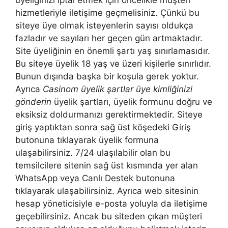
hizmetleriyle iletişime geçmelisiniz. Çünkü bu
siteye üye olmak isteyenlerin sayısı oldukça
fazladır ve sayıları her geçen gün artmaktadır.
Site üyeliğinin en önemli şartı yaş sınırlamasıdır.
Bu siteye üyelik 18 yaş ve üzeri kişilerle sınırlıdır.
Bunun dışında başka bir koşula gerek yoktur.
Ayrıca
Casinom üyelik şartlar üye kimliğinizi
gönderin
üyelik şartları, üyelik formunu doğru ve
eksiksiz doldurmanızı gerektirmektedir. Siteye
giriş yaptıktan sonra sağ üst köşedeki Giriş
butonuna tıklayarak üyelik formuna
ulaşabilirsiniz. 7/24 ulaşılabilir olan bu
temsilcilere sitenin sağ üst kısmında yer alan
WhatsApp veya Canlı Destek butonuna
tıklayarak ulaşabilirsiniz. Ayrıca web sitesinin
hesap yöneticisiyle e-posta yoluyla da iletişime
geçebilirsiniz. Ancak bu siteden çıkan müşteri