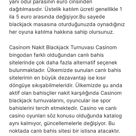
yanı ödül parasının euro cinsinden
dağıtılmasıdır. Üstelik katılım ücreti genellikle 1
ila 5 euro arasında değişiyor.Bu sayede
blackjack masasına oturduğunuzda oynadığınız
her oyuna katılma hakkına sahip olursunuz.
Casinom Nakit Blackjack Turnuvası Casinom
bingodan farklı olduğundan canlı bahis
sitelerinde çok daha fazla alternatif seçenek
bulunmaktadır. Ülkemizde sunulan canlı bahis
sitelerinin en büyük dezavantajı ise kısır
döngüye sıkışabilmeleridir. Ülkemizde şu anda
aktif olan bahisçiler nakit karşılığında Casinom
blackjack turnuvalarını, oyuncular ise spor
bahislerini tercih etmektedir. Casino ve canlı
casino oyunları söz konusu olduğunda katalog
aynı kalmıyor, güncellemelerle değişiyor. Bu
noktada canlı bahis sitesi bir istisna atacaktır.