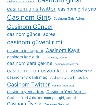
casinom girisi
casinom casino oyunları
casinom giris twitter
casinom giris yap
Casinom Giriş
Casinom Giriş Adresi
Casinom Güncel
casinom güncel adres
casinom güvenlir mi
Casinom Kayıt
casinom instagram
casinom kaç oldu
casinom maç izleme
casinom para çekme
casinom promosyon
casinom promosyon kodu
casinom tv
casinom tv canli maç
casinom tv canli maç izle
Casinom Twitter
casinom web sitesi
casinom yeni adres
Casinom Yeni Adresi
Casinom Yeni Giriş
casinom yeni giriş adresi
Casinom Üyelik
Casinom Şikayet