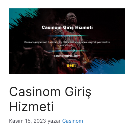
Casinom Giriş
Hizmeti
Kasım 15, 2023
yazar
Casinom