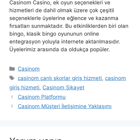
Casinom Casino, ek oyun seçenekleri ve
hizmetleri de dahil olmak üzere çok çeşitli
seçeneklerle üyelerine eğlence ve kazanma
fırsatları sunmaktadır. Bu etkinliklerden biri olan
bingo, klasik bingo oyununun online
entegrasyon yoluyla internete aktarılmasıdır.
Üyelerimiz arasında da oldukça popüler.
Kategoriler
Casinom
Etiketler
casinom canlı skorlar giriş hizmeti
,
casinom
giriş hizmeti
,
Casinom Şikayet
Casinom Platformu
Casinom Müşteri İletişimine Yaklaşımı