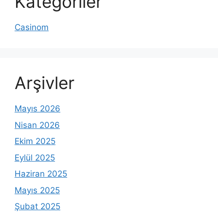
Kategoriler
Casinom
Arşivler
Mayıs 2026
Nisan 2026
Ekim 2025
Eylül 2025
Haziran 2025
Mayıs 2025
Şubat 2025