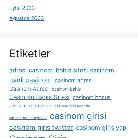
Eylül 2023
Ağustos 2023
Etiketler
adresi casinom
bahis sitesi casinom
canli casinom
casinom adres
Casinom Adresi
casinom bahis
Casinom Bahis Sitesi
casinom bonus
casinom canli destek
casinom canli maç izle
casinom girisi
casinom casino oyunları
casinom giris twitter
casinom giris yap