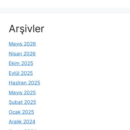
Arşivler
Mayıs 2026
Nisan 2026
Ekim 2025
Eylül 2025
Haziran 2025
Mayıs 2025
Şubat 2025
Ocak 2025
Aralık 2024