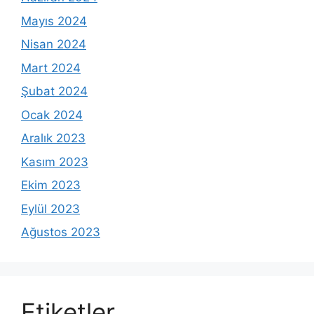
Mayıs 2024
Nisan 2024
Mart 2024
Şubat 2024
Ocak 2024
Aralık 2023
Kasım 2023
Ekim 2023
Eylül 2023
Ağustos 2023
Etiketler