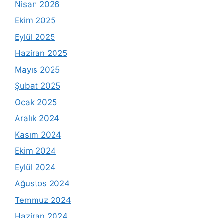
Nisan 2026
Ekim 2025
Eylül 2025
Haziran 2025
Mayıs 2025
Şubat 2025
Ocak 2025
Aralık 2024
Kasım 2024
Ekim 2024
Eylül 2024
Ağustos 2024
Temmuz 2024
Haziran 2024