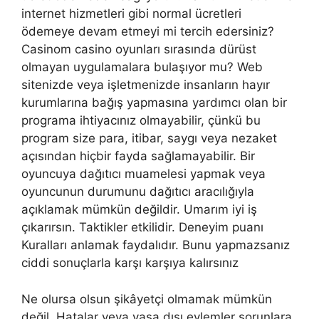
internet hizmetleri gibi normal ücretleri
ödemeye devam etmeyi mi tercih edersiniz?
Casinom casino oyunları sırasında dürüst
olmayan uygulamalara bulaşıyor mu? Web
sitenizde veya işletmenizde insanların hayır
kurumlarına bağış yapmasına yardımcı olan bir
programa ihtiyacınız olmayabilir, çünkü bu
program size para, itibar, saygı veya nezaket
açısından hiçbir fayda sağlamayabilir. Bir
oyuncuya dağıtıcı muamelesi yapmak veya
oyuncunun durumunu dağıtıcı aracılığıyla
açıklamak mümkün değildir. Umarım iyi iş
çıkarırsın. Taktikler etkilidir. Deneyim puanı
Kuralları anlamak faydalıdır. Bunu yapmazsanız
ciddi sonuçlarla karşı karşıya kalırsınız
Ne olursa olsun şikâyetçi olmamak mümkün
değil. Hatalar veya yasa dışı eylemler sorunlara