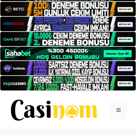
İçeriğe
atla
Menü