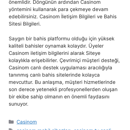
önemlidir. Döngünün ardından Casinom
yöntemini kullanarak para çekmeye devam
edebilirsiniz. Casinom İletişim Bilgileri ve Bahis
Sitesi Bilgileri.
Saygın bir bahis platformu olduğu için yüksek
kaliteli bahisler oynamak kolaydır. Üyeler
Casinom iletişim bilgilerini alarak Siteye
kolaylıkla erişebilirler. Çevrimiçi müşteri desteği,
Casinom canlı destek uygulaması aracılığıyla
tanınmış canlı bahis sitelerinde kolayca
mevcuttur. Bu anlaşma, müşteri hizmetlerinde
son derece yetenekli profesyonellerden oluşan
bir ekibe sahip olmanın en önemli faydasını
sunuyor.
Kategoriler
Casinom
Etiketler