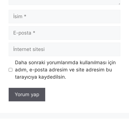
İsim
E-
posta
İnternet
sitesi
Daha sonraki yorumlarımda kullanılması için
adım, e-posta adresim ve site adresim bu
tarayıcıya kaydedilsin.