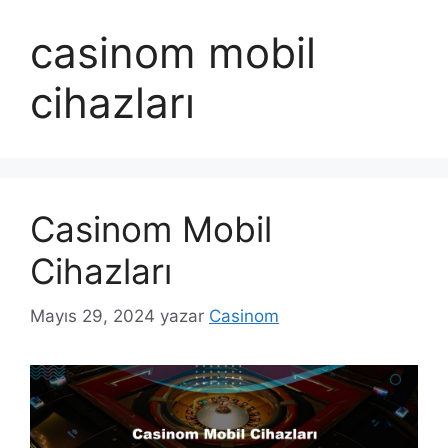
casinom mobil
cihazları
Casinom Mobil
Cihazları
Mayıs 29, 2024
yazar
Casinom