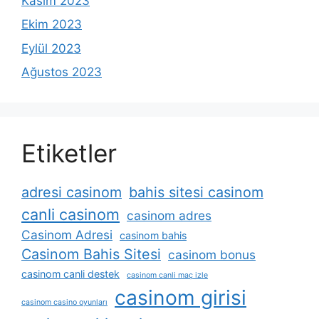
Kasım 2023
Ekim 2023
Eylül 2023
Ağustos 2023
Etiketler
adresi casinom
bahis sitesi casinom
canli casinom
casinom adres
Casinom Adresi
casinom bahis
Casinom Bahis Sitesi
casinom bonus
casinom canli destek
casinom canli maç izle
casinom girisi
casinom casino oyunları