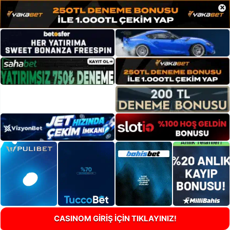
×
CASINOM GİRİŞ İÇİN TIKLAYINIZ!