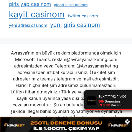
giris yap casinom
güncel adresi casinom
kayit casinom
twitter casinom
yeni giris casinom
yeni adresi casinom
Avrasya'nın en büyük reklam platformunda olmak için
Microsoft Teams:
reklam@avrasyamarketing.com
adresimizden veya Telegram: @Avrasyamarketing
adresimizden irtibat kurabilirsiniz. (Tek iletişim
adreslerimiz teams / telegram ve mail adresimizdir.
Harici hiçbir iletişim adresimiz bulunmamaktadır.
Lütfen itibar etmeyiniz.) Türkiye yasalarına göre 7258
sayılı kanun uyarınca yasa dışı bahis oynamanın
cezaları mevcuttur. Şu an bulunduğunuz site hiç bir
şekilde illegal bahis oyunları oynatmıyor ve oynamaya
aracı olmuyordur.
rabbitbet
|
betfino
|
casifame
|
×
roxxbet
|
golden90
|
1xcasino
|
amgbahis
|
trinkbet