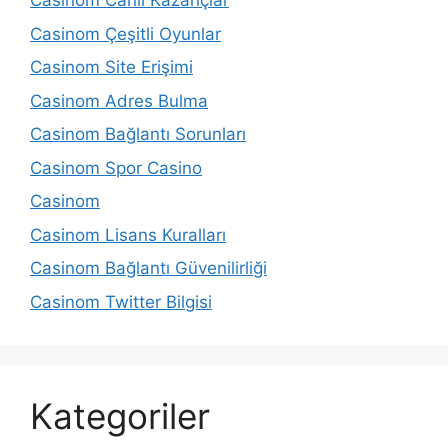
Casinom Canlı Kazançlar
Casinom Çeşitli Oyunlar
Casinom Site Erişimi
Casinom Adres Bulma
Casinom Bağlantı Sorunları
Casinom Spor Casino
Casinom
Casinom Lisans Kuralları
Casinom Bağlantı Güvenilirliği
Casinom Twitter Bilgisi
Kategoriler