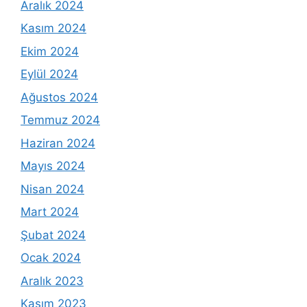
Aralık 2024
Kasım 2024
Ekim 2024
Eylül 2024
Ağustos 2024
Temmuz 2024
Haziran 2024
Mayıs 2024
Nisan 2024
Mart 2024
Şubat 2024
Ocak 2024
Aralık 2023
Kasım 2023