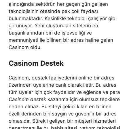
alındığında sektörün her geçen gün gelişen
teknolojisinin ötesinde pek çok faydası
bulunmaktadır. Kesinlikle teknoloji çalışıyor gibi
görünüyor. Yeni oluşturulan sitelerin en
başarılılarından biri de işlevselliği ve
memnuniyeti ile bilinen bir adres haline gelen
Casinom oldu.
Casinom Destek
Casinom, destek faaliyetlerini online bir adres
üzerinden üyelerine canlı olarak iletir. Bu adres
tüm üyeler için çok faydalıdır ve eğlence ve para
Casinom destek
kazanma için olumsuz tepkilere
neden olmaz. Bu siteyi çekici kılan en bilinen
özelliklerinden biri saygın ve güvenilir bir adres
olmasıdır. Sürekli gelişen bir müşteri hizmetleri
departmanı ile bu bahis sitesi, yatırım teknolojisi