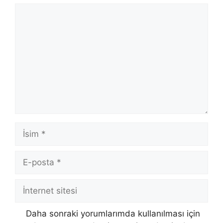
Yorum
İsim
E-
posta
İnternet
sitesi
Daha sonraki yorumlarımda kullanılması için