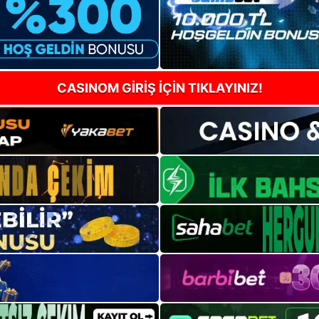
CASINOM GİRİŞ İÇİN TIKLAYINIZ!