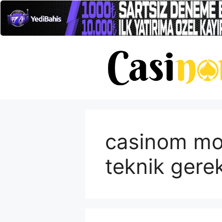
İçeriğe
atla
casinom mobi
teknik gere