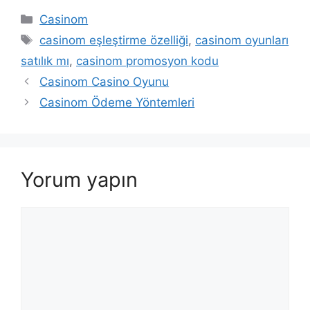
Kategoriler
Casinom
Etiketler
casinom eşleştirme özelliği
,
casinom oyunları
satılık mı
,
casinom promosyon kodu
Casinom Casino Oyunu
Casinom Ödeme Yöntemleri
Yorum yapın
Yorum