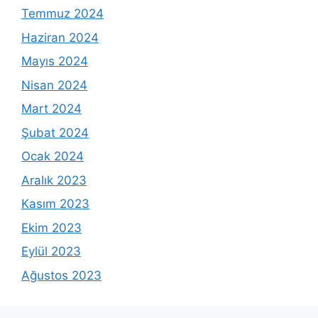
Temmuz 2024
Haziran 2024
Mayıs 2024
Nisan 2024
Mart 2024
Şubat 2024
Ocak 2024
Aralık 2023
Kasım 2023
Ekim 2023
Eylül 2023
Ağustos 2023