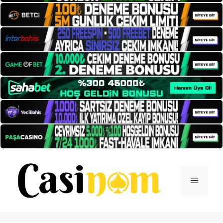
İçeriğe
atla
Menü