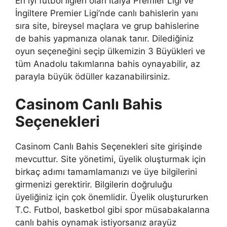
En iyi futbol ligleri olan İtalya Premier Ligi ve
İngiltere Premier Ligi’nde canlı bahislerin yanı
sıra site, bireysel maçlara ve grup bahislerine
de bahis yapmanıza olanak tanır. Dilediğiniz
oyun seçeneğini seçip ülkemizin 3 Büyükleri ve
tüm Anadolu takımlarına bahis oynayabilir, az
parayla büyük ödüller kazanabilirsiniz.
Casinom Canlı Bahis
Seçenekleri
Casinom Canlı Bahis Seçenekleri site girişinde
mevcuttur. Site yönetimi, üyelik oluşturmak için
birkaç adımı tamamlamanızı ve üye bilgilerini
girmenizi gerektirir. Bilgilerin doğruluğu
üyeliğiniz için çok önemlidir. Üyelik oluştururken
T.C. Futbol, ​​basketbol gibi spor müsabakalarına
canlı bahis oynamak istiyorsanız arayüz