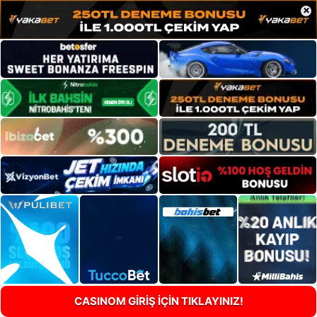
×
CASINOM GİRİŞ İÇİN TIKLAYINIZ!