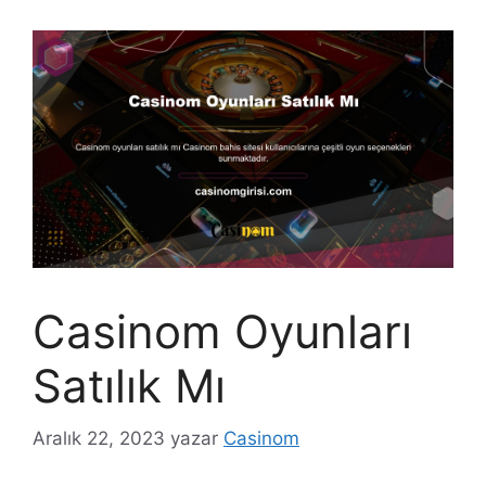
Casinom Oyunları
Satılık Mı
Aralık 22, 2023
yazar
Casinom