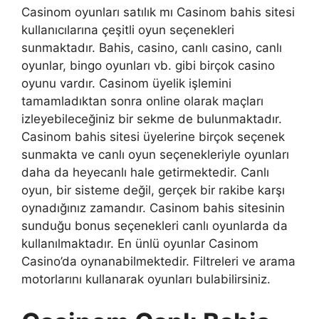
Casinom oyunları satılık mı Casinom bahis sitesi
kullanıcılarına çeşitli oyun seçenekleri
sunmaktadır. Bahis, casino, canlı casino, canlı
oyunlar, bingo oyunları vb. gibi birçok casino
oyunu vardır. Casinom üyelik işlemini
tamamladıktan sonra online olarak maçları
izleyebileceğiniz bir sekme de bulunmaktadır.
Casinom bahis sitesi üyelerine birçok seçenek
sunmakta ve canlı oyun seçenekleriyle oyunları
daha da heyecanlı hale getirmektedir. Canlı
oyun, bir sisteme değil, gerçek bir rakibe karşı
oynadığınız zamandır. Casinom bahis sitesinin
sunduğu bonus seçenekleri canlı oyunlarda da
kullanılmaktadır. En ünlü oyunlar Casinom
Casino’da oynanabilmektedir. Filtreleri ve arama
motorlarını kullanarak oyunları bulabilirsiniz.