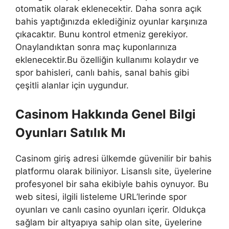
otomatik olarak eklenecektir. Daha sonra açık
bahis yaptığınızda eklediğiniz oyunlar karşınıza
çıkacaktır. Bunu kontrol etmeniz gerekiyor.
Onaylandıktan sonra maç kuponlarınıza
eklenecektir.Bu özelliğin kullanımı kolaydır ve
spor bahisleri, canlı bahis, sanal bahis gibi
çeşitli alanlar için uygundur.
Casinom Hakkında Genel Bilgi
Oyunları Satılık Mı
Casinom giriş adresi ülkemde güvenilir bir bahis
platformu olarak biliniyor. Lisanslı site, üyelerine
profesyonel bir saha ekibiyle bahis oynuyor. Bu
web sitesi, ilgili listeleme URL’lerinde spor
oyunları ve canlı casino oyunları içerir. Oldukça
sağlam bir altyapıya sahip olan site, üyelerine