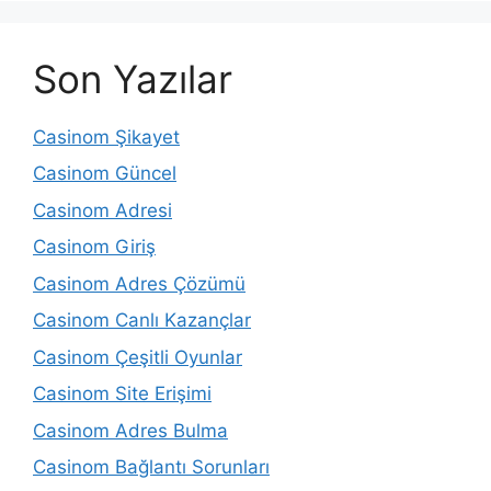
Son Yazılar
Casinom Şikayet
Casinom Güncel
Casinom Adresi
Casinom Giriş
Casinom Adres Çözümü
Casinom Canlı Kazançlar
Casinom Çeşitli Oyunlar
Casinom Site Erişimi
Casinom Adres Bulma
Casinom Bağlantı Sorunları