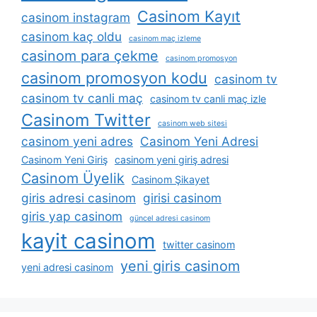
Casinom Kayıt
casinom instagram
casinom kaç oldu
casinom maç izleme
casinom para çekme
casinom promosyon
casinom promosyon kodu
casinom tv
casinom tv canli maç
casinom tv canli maç izle
Casinom Twitter
casinom web sitesi
casinom yeni adres
Casinom Yeni Adresi
Casinom Yeni Giriş
casinom yeni giriş adresi
Casinom Üyelik
Casinom Şikayet
giris adresi casinom
girisi casinom
giris yap casinom
güncel adresi casinom
kayit casinom
twitter casinom
yeni giris casinom
yeni adresi casinom