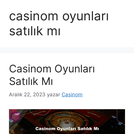
casinom oyunları
satılık mı
Casinom Oyunları
Satılık Mı
Aralık 22, 2023
yazar
Casinom