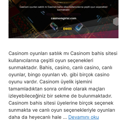
Casinom oyunları satılık mı Casinom bahis sitesi
kullanıcılarına çeşitli oyun seçenekleri
sunmaktadır. Bahis, casino, canlı casino, canlı
oyunlar, bingo oyunları vb. gibi birçok casino
oyunu vardır. Casinom üyelik işlemini
tamamladıktan sonra online olarak maçları
izleyebileceğiniz bir sekme de bulunmaktadır.
Casinom bahis sitesi üyelerine birçok seçenek
sunmakta ve canlı oyun seçenekleriyle oyunları
daha da heyecanlı hale …
Devamını oku