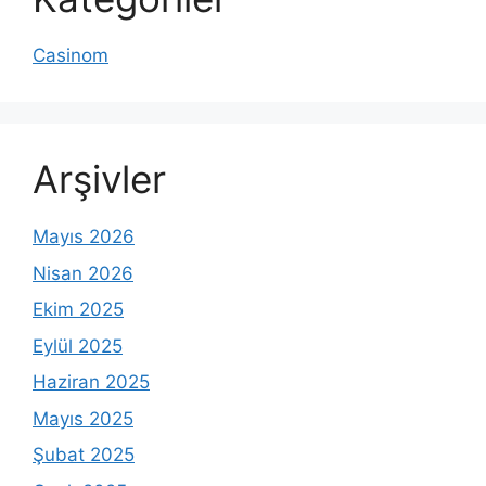
Casinom
Arşivler
Mayıs 2026
Nisan 2026
Ekim 2025
Eylül 2025
Haziran 2025
Mayıs 2025
Şubat 2025