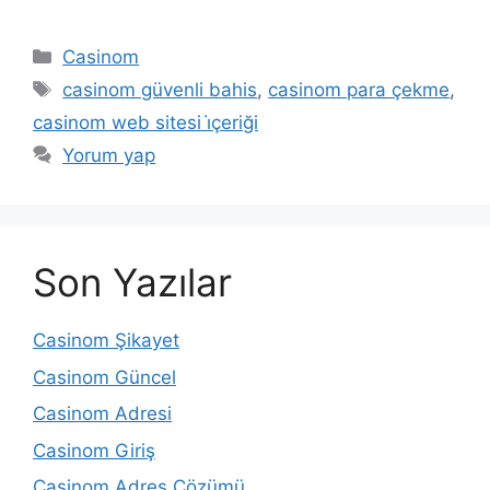
Kategoriler
Casinom
Etiketler
casinom güvenli bahis
,
casinom para çekme
,
casinom web sitesi i̇çeriği
Yorum yap
Son Yazılar
Casinom Şikayet
Casinom Güncel
Casinom Adresi
Casinom Giriş
Casinom Adres Çözümü