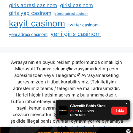
giris adresi casinom
girisi casinom
giris yap casinom
güncel adresi casinom
kayit casinom
twitter casinom
yeni giris casinom
yeni adresi casinom
Avrasya'nın en büyük reklam platformunda olmak için
Microsoft Teams:
reklam@avrasyamarketing.com
adresimizden veya Telegram: @Avrasyamarketing
adresimizden irtibat kurabilirsiniz. (Tek iletişim
adreslerimiz teams / telegram ve mail adresimizdir.
Harici hiçbir iletişim adresimiz bulunmamaktadır.
Lütfen itibar etmeyiniz.) Türkiye yasalarına göre 7258
sayılı kanun uyarınca yasa dışı bahis oynamanın
cezaları mevcuttur. Şu an bulunduğunuz site hiç bir
şekilde illegal bahis oyunları oynatmıyor ve oynamaya
aracı olmuyordur.
rabbitbet
|
betfino
|
casifame
|
×