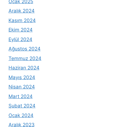
Ocak 2025
Aralık 2024
Kasım 2024
Ekim 2024
Eylül 2024
Ağustos 2024
Temmuz 2024
Haziran 2024
Mayıs 2024
Nisan 2024
Mart 2024
Şubat 2024
Ocak 2024
Aralık 2023