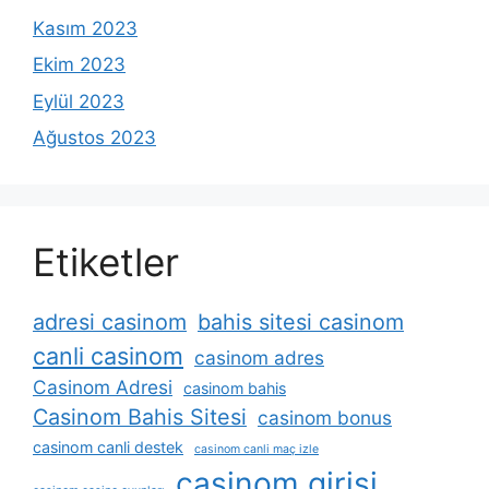
Kasım 2023
Ekim 2023
Eylül 2023
Ağustos 2023
Etiketler
adresi casinom
bahis sitesi casinom
canli casinom
casinom adres
Casinom Adresi
casinom bahis
Casinom Bahis Sitesi
casinom bonus
casinom canli destek
casinom canli maç izle
casinom girisi