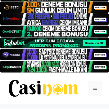
İçeriğe
atla
Menü