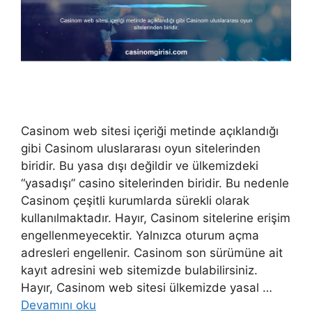
Casinom web sitesi içeriği metinde açıklandığı
gibi Casinom uluslararası oyun sitelerinden
biridir. Bu yasa dışı değildir ve ülkemizdeki
“yasadışı” casino sitelerinden biridir. Bu nedenle
Casinom çeşitli kurumlarda sürekli olarak
kullanılmaktadır. Hayır, Casinom sitelerine erişim
engellenmeyecektir. Yalnızca oturum açma
adresleri engellenir. Casinom son sürümüne ait
kayıt adresini web sitemizde bulabilirsiniz.
Hayır, Casinom web sitesi ülkemizde yasal …
Devamını oku