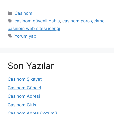
Kategoriler
Casinom
Etiketler
casinom güvenli bahis
,
casinom para çekme
,
casinom web sitesi i̇çeriği
Yorum yap
Son Yazılar
Casinom Şikayet
Casinom Güncel
Casinom Adresi
Casinom Giriş
Casinom Adres Çözümü