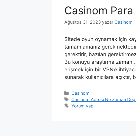
Casinom Para
Ağustos 31, 2023
yazar
Casinom
Sitede oyun oynamak için ka
tamamlamanız gerekmektedir. B
gerektirir, bazıları gerektirm
Bu konuyu araştırma zamanı.
erişmek için bir VPN’e ihtiyac
sunarak kullanıcılara açıktır
Kategoriler
Casinom
Etiketler
Casinom Adresi Ne Zaman Deği
Yorum yap