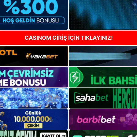
CASINOM GİRİŞ İÇİN TIKLAYINIZ!