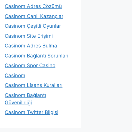
Casinom Adres Çözümü
Casinom Canlı Kazançlar
Casinom Çeşitli Oyunlar
Casinom Site Erişimi
Casinom Adres Bulma
Casinom Bağlantı Sorunları
Casinom Spor Casino
Casinom
Casinom Lisans Kuralları
Casinom Bağlantı
Güvenilirliği
Casinom Twitter Bilgisi