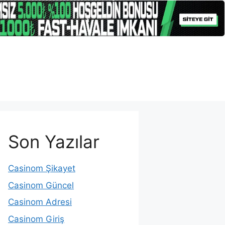
Son Yazılar
Casinom Şikayet
Casinom Güncel
Casinom Adresi
Casinom Giriş