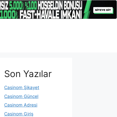
Son Yazılar
Casinom Şikayet
Casinom Güncel
Casinom Adresi
Casinom Giriş