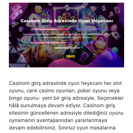
Casinom giriş adresinde oyun heyecanı her slot
oyunu, canlı casino oyunları, poker oyunu veya
bingo oyunu- yeni bir giriş adresiyle. Seçenekler
hâlâ sunulmaya devam ediyor. Casinom giriş
sitesinin güncellenen adresiyle dilediğiniz oyunu
oynamanın avantajlarından yararlanmaya
devam edebilirsiniz. Sınırsız oyun masalarına