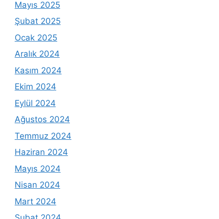
Mayıs 2025
Şubat 2025
Ocak 2025
Aralık 2024
Kasım 2024
Ekim 2024
Eylül 2024
Ağustos 2024
Temmuz 2024
Haziran 2024
Mayıs 2024
Nisan 2024
Mart 2024
Şubat 2024