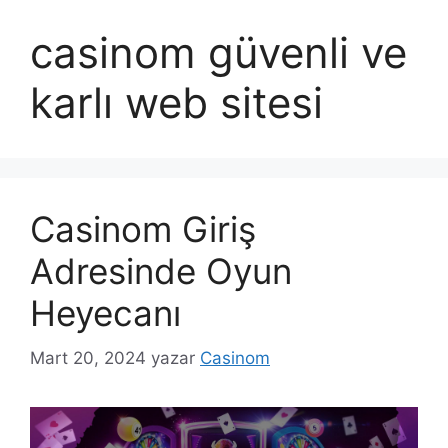
casinom güvenli ve
karlı web sitesi
Casinom Giriş
Adresinde Oyun
Heyecanı
Mart 20, 2024
yazar
Casinom