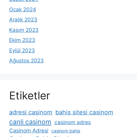
Ocak 2024
Aralık 2023
Kasım 2023
Ekim 2023
Eylül 2023
Ağustos 2023
Etiketler
adresi casinom
bahis sitesi casinom
canli casinom
casinom adres
Casinom Adresi
casinom bahis