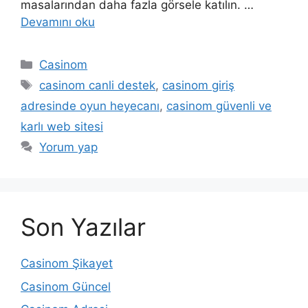
masalarından daha fazla görsele katılın. …
Devamını oku
Kategoriler
Casinom
Etiketler
casinom canli destek
,
casinom giriş
adresinde oyun heyecanı
,
casinom güvenli ve
karlı web sitesi
Yorum yap
Son Yazılar
Casinom Şikayet
Casinom Güncel