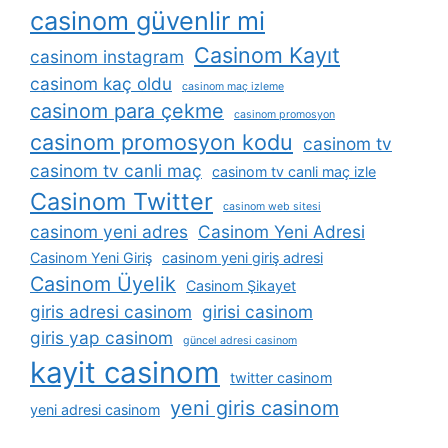
casinom güvenlir mi
Casinom Kayıt
casinom instagram
casinom kaç oldu
casinom maç izleme
casinom para çekme
casinom promosyon
casinom promosyon kodu
casinom tv
casinom tv canli maç
casinom tv canli maç izle
Casinom Twitter
casinom web sitesi
casinom yeni adres
Casinom Yeni Adresi
Casinom Yeni Giriş
casinom yeni giriş adresi
Casinom Üyelik
Casinom Şikayet
giris adresi casinom
girisi casinom
giris yap casinom
güncel adresi casinom
kayit casinom
twitter casinom
yeni giris casinom
yeni adresi casinom