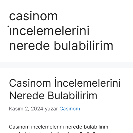
casinom
i̇ncelemelerini
nerede bulabilirim
Casinom İncelemelerini
Nerede Bulabilirim
Kasım 2, 2024
yazar
Casinom
Casinom incelemelerini nerede bulabilirim