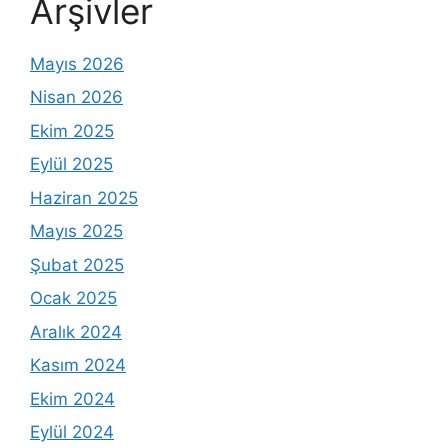
Arşivler
Mayıs 2026
Nisan 2026
Ekim 2025
Eylül 2025
Haziran 2025
Mayıs 2025
Şubat 2025
Ocak 2025
Aralık 2024
Kasım 2024
Ekim 2024
Eylül 2024