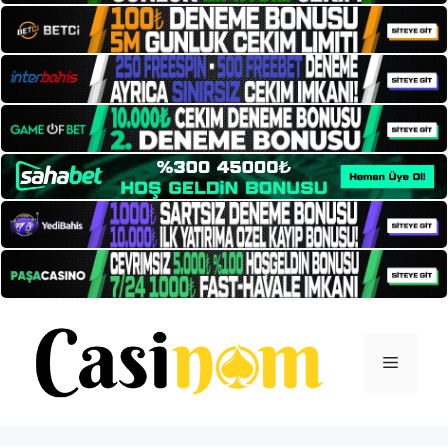
İçeriğe
atla
Menü