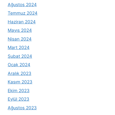
Ağustos 2024
Temmuz 2024
Haziran 2024
Mayıs 2024
Nisan 2024
Mart 2024
Şubat 2024
Ocak 2024
Aralık 2023
Kasım 2023
Ekim 2023
Eylül 2023
Ağustos 2023