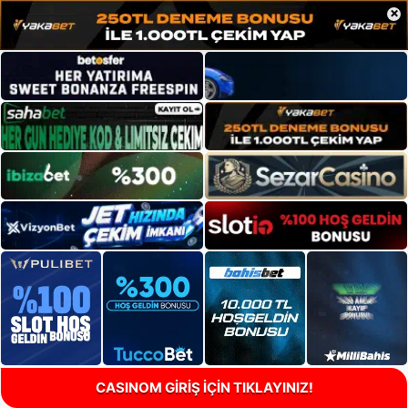
×
CASINOM GİRİŞ İÇİN TIKLAYINIZ!