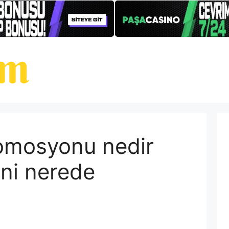
omosyonu nedir
ini nerede