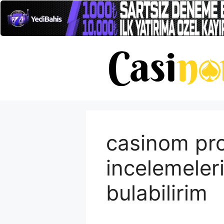
İçeriğe
atla
casinom pr
incelemeler
bulabilirim