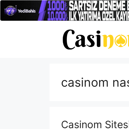
İçeriğe
atla
casinom nas
Casinom Sites