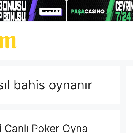
ıl bahis oynanır
i Canlı Poker Oyna