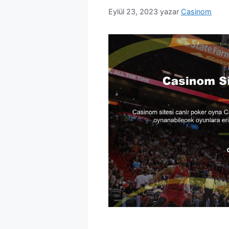
Eylül 23, 2023
yazar
Casinom