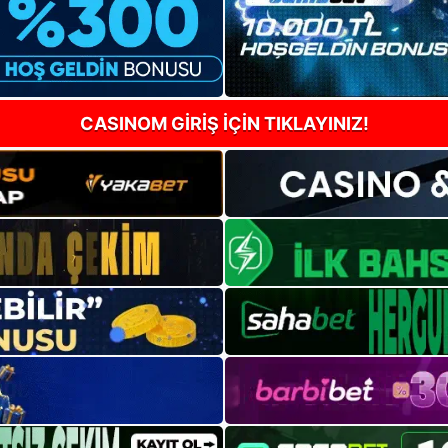
CASINOM GİRİŞ İÇİN TIKLAYINIZ!