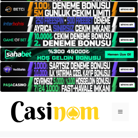
İçeriğe
atla
Menü