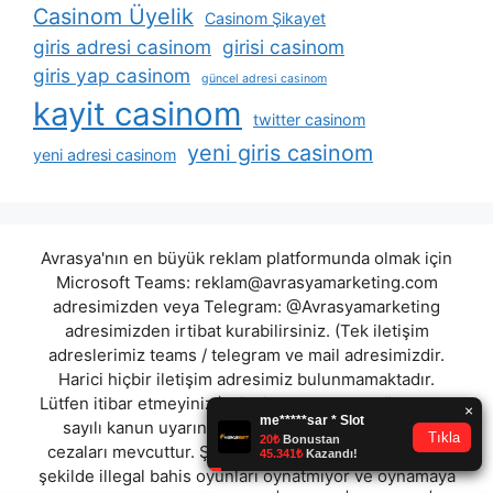
Casinom Üyelik
Casinom Şikayet
giris adresi casinom
girisi casinom
giris yap casinom
güncel adresi casinom
kayit casinom
twitter casinom
yeni giris casinom
yeni adresi casinom
Avrasya'nın en büyük reklam platformunda olmak için
Microsoft Teams:
reklam@avrasyamarketing.com
adresimizden veya Telegram: @Avrasyamarketing
adresimizden irtibat kurabilirsiniz. (Tek iletişim
adreslerimiz teams / telegram ve mail adresimizdir.
Harici hiçbir iletişim adresimiz bulunmamaktadır.
Lütfen itibar etmeyiniz.) Türkiye yasalarına göre 7258
sayılı kanun uyarınca yasa dışı bahis oynamanın
cezaları mevcuttur. Şu an bulunduğunuz site hiç bir
şekilde illegal bahis oyunları oynatmıyor ve oynamaya