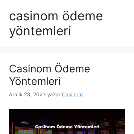
casinom ödeme
yöntemleri
Casinom Ödeme
Yöntemleri
Aralık 23, 2023
yazar
Casinom