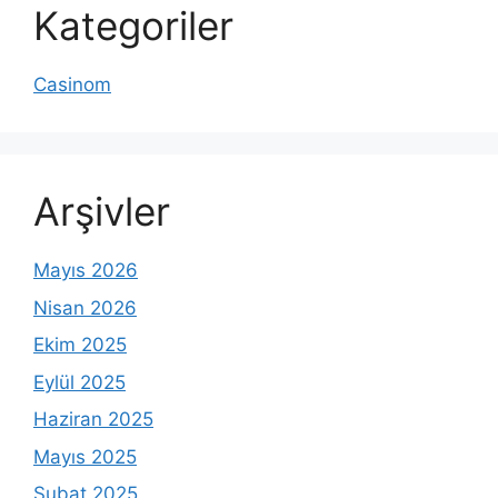
Kategoriler
Casinom
Arşivler
Mayıs 2026
Nisan 2026
Ekim 2025
Eylül 2025
Haziran 2025
Mayıs 2025
Şubat 2025