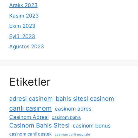
Aralık 2023
Kasım 2023
Ekim 2023
Eylül 2023
Ağustos 2023
Etiketler
adresi casinom
bahis sitesi casinom
canli casinom
casinom adres
Casinom Adresi
casinom bahis
Casinom Bahis Sitesi
casinom bonus
casinom canli destek
casinom canli maç izle