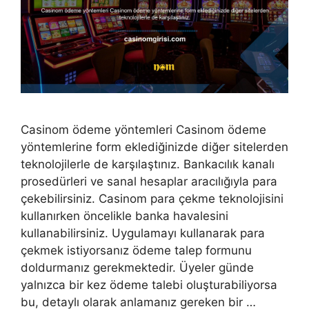
Casinom ödeme yöntemleri Casinom ödeme
yöntemlerine form eklediğinizde diğer sitelerden
teknolojilerle de karşılaştınız. Bankacılık kanalı
prosedürleri ve sanal hesaplar aracılığıyla para
çekebilirsiniz. Casinom para çekme teknolojisini
kullanırken öncelikle banka havalesini
kullanabilirsiniz. Uygulamayı kullanarak para
çekmek istiyorsanız ödeme talep formunu
doldurmanız gerekmektedir. Üyeler günde
yalnızca bir kez ödeme talebi oluşturabiliyorsa
bu, detaylı olarak anlamanız gereken bir …