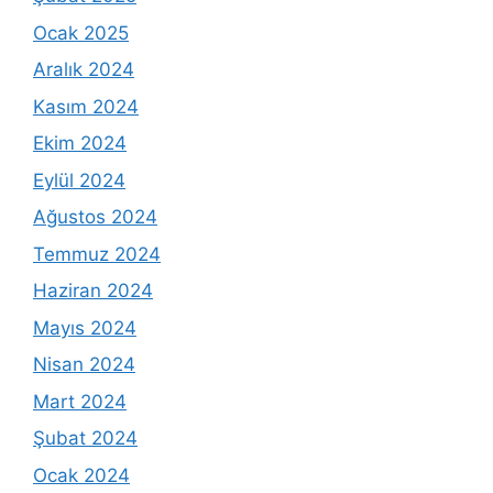
Ocak 2025
Aralık 2024
Kasım 2024
Ekim 2024
Eylül 2024
Ağustos 2024
Temmuz 2024
Haziran 2024
Mayıs 2024
Nisan 2024
Mart 2024
Şubat 2024
Ocak 2024