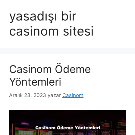
yasadışı bir
casinom sitesi
Casinom Ödeme
Yöntemleri
Aralık 23, 2023
yazar
Casinom